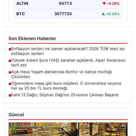
ALTIN
6477.5
▼ -0.29%
BTC
3077720
▲ +0.34%
Son Eklenen Haberler
Enflasyon verileri ne zaman açıklanacak? 2026 TÜİK mart ayı
■
enflasyon verileri
Yüksek Askeri Şura (YAŞ) kararları açıklandı, Alper Gezeravcı
■
terfi etti
Açık Hava Yaşam alanlarında Konfor ve bahçe mutfağı
■
Çözümleri
Öğrencilere maaş gibi burs müjdesi. O üniversiteyi seçene
■
her ay 25 bin TL burs desteği
İranlı 13 Dağcı, Süphan Dağı’nın Zirvesine Çıkmayı Başardı
■
Güncel