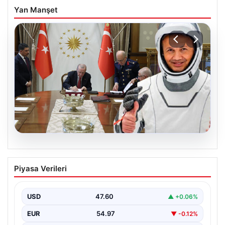
Yan Manşet
05.08.2026
Yüksek Askeri Şura (YAŞ) kararları
Piyasa Verileri
açıklandı, Alper Gezeravcı terfi etti
USD
47.60
▲ +0.06%
EUR
54.97
▼ -0.12%