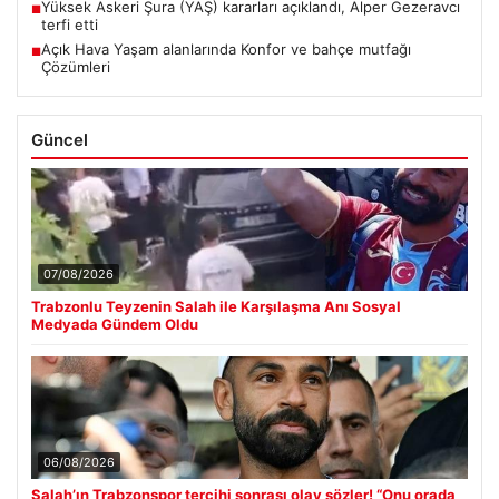
Yüksek Askeri Şura (YAŞ) kararları açıklandı, Alper Gezeravcı
■
terfi etti
Açık Hava Yaşam alanlarında Konfor ve bahçe mutfağı
■
Çözümleri
Güncel
07/08/2026
Trabzonlu Teyzenin Salah ile Karşılaşma Anı Sosyal
Medyada Gündem Oldu
06/08/2026
Salah’ın Trabzonspor tercihi sonrası olay sözler! “Onu orada