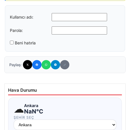
Kullanıcı adı:
Parola:
Beni hatırla
Paylaş:
Hava Durumu
☁
Ankara
NaN°C
ŞEHIR SEÇ