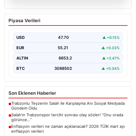
06.08.2026
Salah’ın Trabzonspor tercihi sonrası
Piyasa Verileri
olay sözler! “Onu orada görünce…”
USD
47.70
▲ +0.15%
EUR
55.21
▲ +0.33%
ALTIN
6653.2
▲ +2.47%
BTC
3088502
▲ +0.34%
Son Eklenen Haberler
Trabzonlu Teyzenin Salah ile Karşılaşma Anı Sosyal Medyada
■
Gündem Oldu
Salah’ın Trabzonspor tercihi sonrası olay sözler! “Onu orada
■
görünce…”
Enflasyon verileri ne zaman açıklanacak? 2026 TÜİK mart ayı
■
enflasyon verileri