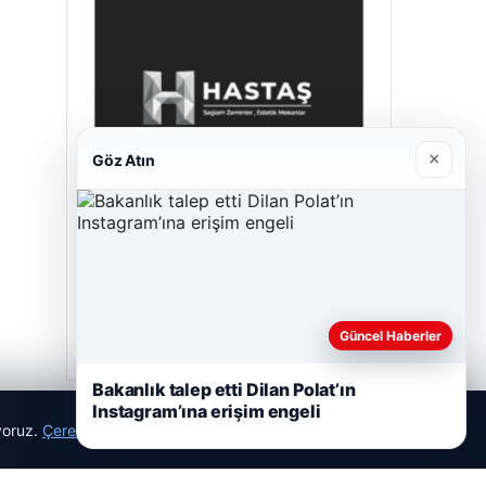
×
Göz Atın
Hastaş Beton
26/05/2026
Güncel Haberler
Bakanlık talep etti Dilan Polat’ın
Instagram’ına erişim engeli
ıyoruz.
Çerez Politikamız
Reddet
Kabul Et