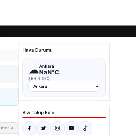
m
Hava Durumu
☁
Ankara
NaN°C
ŞEHIR SEÇ
Bizi Takip Edin
#26681