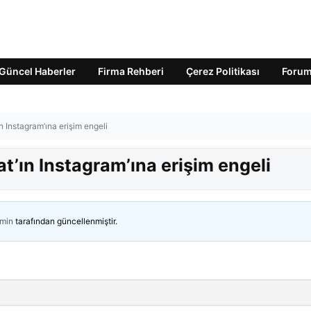
Güncel Haberler
Firma Rehberi
Çerez Politikası
Foru
ın Instagram’ına erişim engeli
lat’ın Instagram’ına erişim engeli
min
tarafından güncellenmiştir.