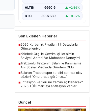
etmektedir. Halen…
ALTIN
6660.6
▲ +2.59%
BTC
3097689
▲ +0.32%
Son Eklenen Haberler
2026 Kurbanlık Fiyatları İl İl Detaylarla
■
Güncelleniyor
Kelebek.Org İle Çevrim içi İletişimin
■
Seviyeli Adresi Ve Muhabbet Deneyimi
Trabzonlu Teyzenin Salah ile Karşılaşma
■
Anı Sosyal Medyada Gündem Oldu
Salah’ın Trabzonspor tercihi sonrası olay
■
sözler! “Onu orada görünce…”
Enflasyon verileri ne zaman açıklanacak?
■
2026 TÜİK mart ayı enflasyon verileri
Güncel