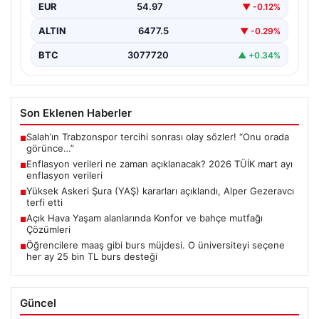
EUR
54.97
▼ -0.12%
ALTIN
6477.5
▼ -0.29%
BTC
3077720
▲ +0.34%
Son Eklenen Haberler
Salah’ın Trabzonspor tercihi sonrası olay sözler! “Onu orada
■
görünce…”
Enflasyon verileri ne zaman açıklanacak? 2026 TÜİK mart ayı
■
enflasyon verileri
Yüksek Askeri Şura (YAŞ) kararları açıklandı, Alper Gezeravcı
■
terfi etti
Açık Hava Yaşam alanlarında Konfor ve bahçe mutfağı
■
Çözümleri
Öğrencilere maaş gibi burs müjdesi. O üniversiteyi seçene
■
her ay 25 bin TL burs desteği
Güncel