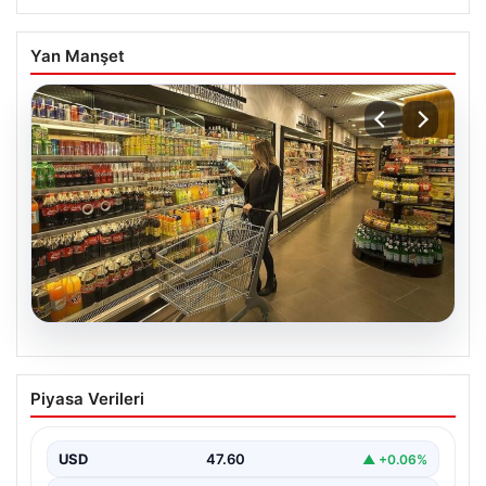
Yan Manşet
05.08.2026
Enflasyon verileri ne zaman
Piyasa Verileri
açıklanacak? 2026 TÜİK mart ayı
enflasyon verileri
USD
47.60
▲ +0.06%