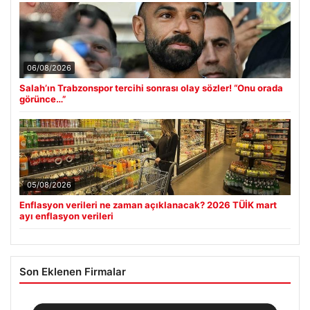
06/08/2026
Salah’ın Trabzonspor tercihi sonrası olay sözler! “Onu orada
görünce…”
05/08/2026
Enflasyon verileri ne zaman açıklanacak? 2026 TÜİK mart
ayı enflasyon verileri
Son Eklenen Firmalar