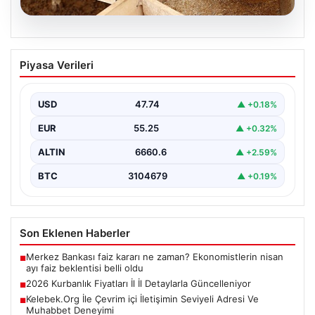
08.08.2026
2026 Kurbanlık Fiyatları İl İl Detaylarla
Piyasa Verileri
Güncelleniyor
2026 Kurban Bayramı öncesinde vatandaşların en çok
merak ettiği konulardan biri olan kurbanlık hayvan…
USD
47.74
▲ +0.18%
EUR
55.25
▲ +0.32%
ALTIN
6660.6
▲ +2.59%
BTC
3104679
▲ +0.19%
Son Eklenen Haberler
Merkez Bankası faiz kararı ne zaman? Ekonomistlerin nisan
■
ayı faiz beklentisi belli oldu
2026 Kurbanlık Fiyatları İl İl Detaylarla Güncelleniyor
■
Kelebek.Org İle Çevrim içi İletişimin Seviyeli Adresi Ve
■
Muhabbet Deneyimi