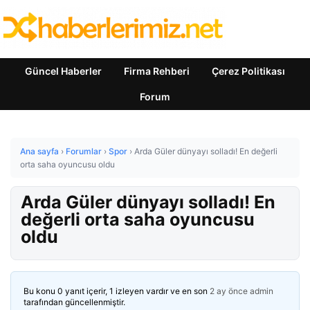
Güncel Haberler
Firma Rehberi
Çerez Politikası
Forum
Ana sayfa
›
Forumlar
›
Spor
›
Arda Güler dünyayı solladı! En değerli
orta saha oyuncusu oldu
Arda Güler dünyayı solladı! En
değerli orta saha oyuncusu
oldu
Bu konu 0 yanıt içerir, 1 izleyen vardır ve en son
2 ay önce
admin
tarafından güncellenmiştir.