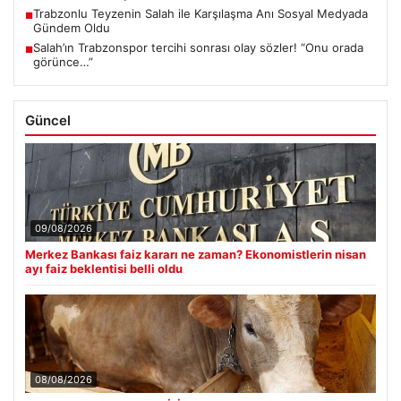
Trabzonlu Teyzenin Salah ile Karşılaşma Anı Sosyal Medyada
■
Gündem Oldu
Salah’ın Trabzonspor tercihi sonrası olay sözler! “Onu orada
■
görünce…”
Güncel
09/08/2026
Merkez Bankası faiz kararı ne zaman? Ekonomistlerin nisan
ayı faiz beklentisi belli oldu
08/08/2026