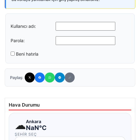
Kullanıcı adı:
Parola:
Beni hatırla
Paylaş:
Hava Durumu
☁
Ankara
NaN°C
ŞEHIR SEÇ