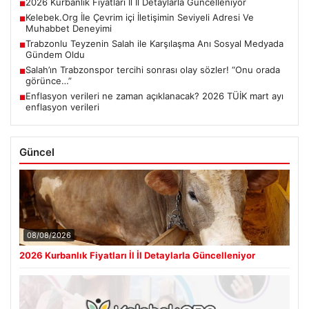
2026 Kurbanlık Fiyatları İl İl Detaylarla Güncelleniyor
■
Kelebek.Org İle Çevrim içi İletişimin Seviyeli Adresi Ve
■
Muhabbet Deneyimi
Trabzonlu Teyzenin Salah ile Karşılaşma Anı Sosyal Medyada
■
Gündem Oldu
Salah’ın Trabzonspor tercihi sonrası olay sözler! “Onu orada
■
görünce…”
Enflasyon verileri ne zaman açıklanacak? 2026 TÜİK mart ayı
■
enflasyon verileri
Güncel
08/08/2026
2026 Kurbanlık Fiyatları İl İl Detaylarla Güncelleniyor