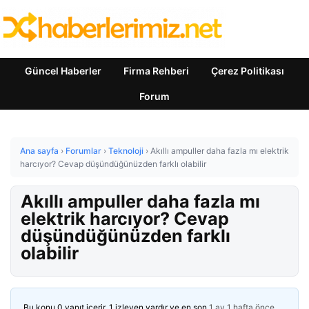
Güncel Haberler
Firma Rehberi
Çerez Politikası
Forum
Ana sayfa
›
Forumlar
›
Teknoloji
›
Akıllı ampuller daha fazla mı elektrik
harcıyor? Cevap düşündüğünüzden farklı olabilir
Akıllı ampuller daha fazla mı
elektrik harcıyor? Cevap
düşündüğünüzden farklı
olabilir
Bu konu 0 yanıt içerir, 1 izleyen vardır ve en son
1 ay 1 hafta önce