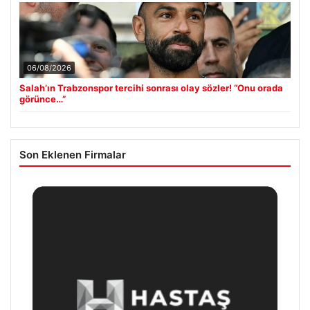
06/08/2026
Salah’ın Trabzonspor tercihi sonrası olay sözler! “Onu orada
görünce…”
Son Eklenen Firmalar