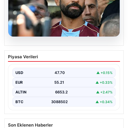
06.08.2026
Salah’ın Trabzonspor tercihi sonrası
Piyasa Verileri
olay sözler! “Onu orada görünce…”
USD
47.70
▲ +0.15%
EUR
55.21
▲ +0.33%
ALTIN
6653.2
▲ +2.47%
BTC
3088502
▲ +0.34%
Son Eklenen Haberler