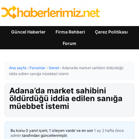
Güncel Haberler
Firma Rehberi
Çerez Politikası
Forum
Ana sayfa
›
Forumlar
›
Genel
›
Adana’da market sahibini öldürdüğü
iddia edilen sanığa müebbet istemi
Adana’da market sahibini
öldürdüğü iddia edilen sanığa
müebbet istemi
Bu konu 0 yanıt içerir, 1 izleyen vardır ve en son
1 ay 2 hafta önce
admin
tarafından güncellenmiştir.