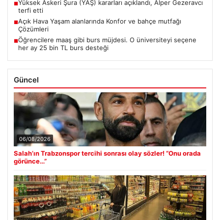
Yüksek Askeri Şura (YAŞ) kararları açıklandı, Alper Gezeravcı
■
terfi etti
Açık Hava Yaşam alanlarında Konfor ve bahçe mutfağı
■
Çözümleri
Öğrencilere maaş gibi burs müjdesi. O üniversiteyi seçene
■
her ay 25 bin TL burs desteği
Güncel
06/08/2026
Salah’ın Trabzonspor tercihi sonrası olay sözler! “Onu orada
görünce…”