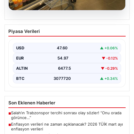
05.08.2026
Enflasyon verileri ne zaman
Piyasa Verileri
açıklanacak? 2026 TÜİK mart ayı
enflasyon verileri
USD
47.60
▲ +0.06%
EUR
54.97
▼ -0.12%
ALTIN
6477.5
▼ -0.29%
BTC
3077720
▲ +0.34%
Son Eklenen Haberler
Salah’ın Trabzonspor tercihi sonrası olay sözler! “Onu orada
■
görünce…”
Enflasyon verileri ne zaman açıklanacak? 2026 TÜİK mart ayı
■
enflasyon verileri