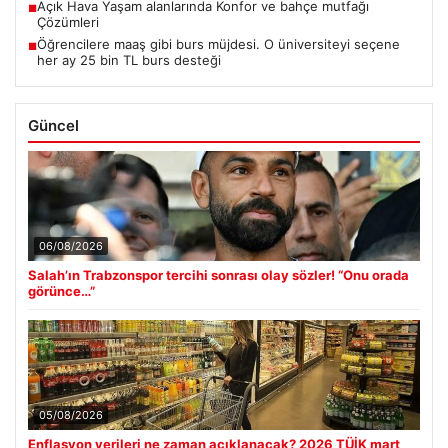
Açık Hava Yaşam alanlarında Konfor ve bahçe mutfağı
■
Çözümleri
Öğrencilere maaş gibi burs müjdesi. O üniversiteyi seçene
■
her ay 25 bin TL burs desteği
Güncel
06/08/2026
Salah’ın Trabzonspor tercihi sonrası olay sözler! “Onu orada
görünce…”
05/08/2026
Enflasyon verileri ne zaman açıklanacak? 2026 TÜİK mart