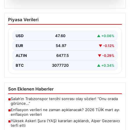
05.08.2026
Enflasyon verileri ne zaman
Piyasa Verileri
açıklanacak? 2026 TÜİK mart ayı
enflasyon verileri
USD
47.60
▲ +0.06%
EUR
54.97
▼ -0.12%
ALTIN
6477.5
▼ -0.29%
BTC
3077720
▲ +0.34%
Son Eklenen Haberler
Salah’ın Trabzonspor tercihi sonrası olay sözler! “Onu orada
■
görünce…”
Enflasyon verileri ne zaman açıklanacak? 2026 TÜİK mart ayı
■
enflasyon verileri
Yüksek Askeri Şura (YAŞ) kararları açıklandı, Alper Gezeravcı
■
terfi etti