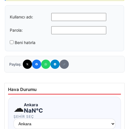
Kullanıcı adı:
Parola:
Beni hatırla
Paylaş:
Hava Durumu
☁
Ankara
NaN°C
ŞEHIR SEÇ