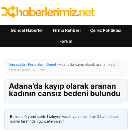
Güncel Haberler
Firma Rehberi
Çerez Politikası
Forum
Ana sayfa
›
Forumlar
›
Genel
›
Adana’da kayıp olarak aranan kadının
cansız bedeni bulundu
Adana’da kayıp olarak aranan
kadının cansız bedeni bulundu
Bu konu 0 yanıt içerir, 1 izleyen vardır ve en son
1 ay 3 hafta önce
admin
tarafından güncellenmiştir.