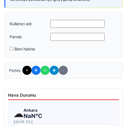
Kullanıcı adı:
Parola:
Beni hatırla
Paylaş:
Hava Durumu
☁
Ankara
NaN°C
ŞEHIR SEÇ