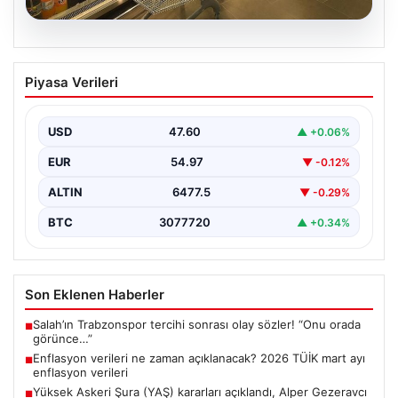
05.08.2026
Enflasyon verileri ne zaman
Piyasa Verileri
açıklanacak? 2026 TÜİK mart ayı
enflasyon verileri
USD
47.60
▲ +0.06%
EUR
54.97
▼ -0.12%
ALTIN
6477.5
▼ -0.29%
BTC
3077720
▲ +0.34%
Son Eklenen Haberler
Salah’ın Trabzonspor tercihi sonrası olay sözler! “Onu orada
■
görünce…”
Enflasyon verileri ne zaman açıklanacak? 2026 TÜİK mart ayı
■
enflasyon verileri
Yüksek Askeri Şura (YAŞ) kararları açıklandı, Alper Gezeravcı
■