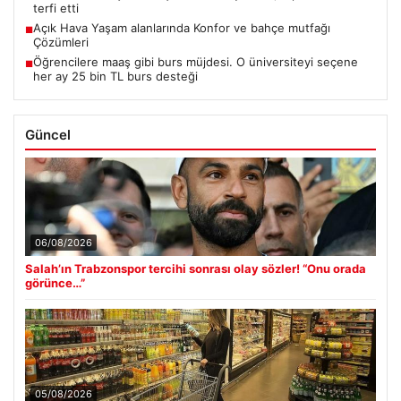
terfi etti
Açık Hava Yaşam alanlarında Konfor ve bahçe mutfağı
■
Çözümleri
Öğrencilere maaş gibi burs müjdesi. O üniversiteyi seçene
■
her ay 25 bin TL burs desteği
Güncel
06/08/2026
Salah’ın Trabzonspor tercihi sonrası olay sözler! “Onu orada
görünce…”
05/08/2026