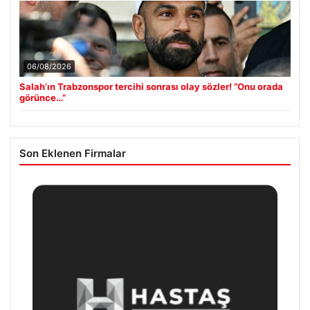
06/08/2026
Salah’ın Trabzonspor tercihi sonrası olay sözler! “Onu orada
görünce…”
Son Eklenen Firmalar