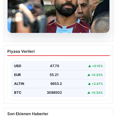
06.08.2026
Salah’ın Trabzonspor tercihi sonrası
Piyasa Verileri
olay sözler! “Onu orada görünce…”
USD
47.70
▲ +0.15%
EUR
55.21
▲ +0.33%
ALTIN
6653.2
▲ +2.47%
BTC
3088502
▲ +0.34%
Son Eklenen Haberler