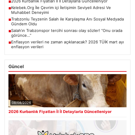
2026 Kurbanlık Fiyatları İl İl Detaylarla Güncelleniyor
■
Kelebek.Org İle Çevrim içi İletişimin Seviyeli Adresi Ve
■
Muhabbet Deneyimi
Trabzonlu Teyzenin Salah ile Karşılaşma Anı Sosyal Medyada
■
Gündem Oldu
Salah’ın Trabzonspor tercihi sonrası olay sözler! “Onu orada
■
görünce…”
Enflasyon verileri ne zaman açıklanacak? 2026 TÜİK mart ayı
■
enflasyon verileri
Güncel
08/08/2026
2026 Kurbanlık Fiyatları İl İl Detaylarla Güncelleniyor