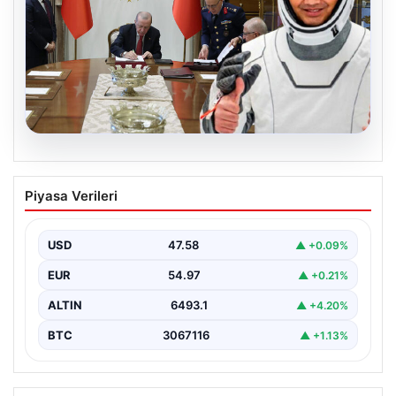
05.08.2026
Yüksek Askeri Şura (YAŞ) kararları
Piyasa Verileri
açıklandı, Alper Gezeravcı terfi etti
USD
47.58
▲ +0.09%
EUR
54.97
▲ +0.21%
ALTIN
6493.1
▲ +4.20%
BTC
3067116
▲ +1.13%