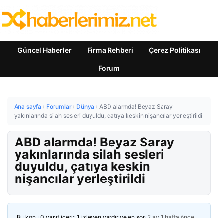
Güncel Haberler
Firma Rehberi
Çerez Politikası
Forum
Ana sayfa
›
Forumlar
›
Dünya
›
ABD alarmda! Beyaz Saray
yakınlarında silah sesleri duyuldu, çatıya keskin nişancılar yerleştirildi
ABD alarmda! Beyaz Saray
yakınlarında silah sesleri
duyuldu, çatıya keskin
nişancılar yerleştirildi
Bu konu 0 yanıt içerir, 1 izleyen vardır ve en son
2 ay 1 hafta önce