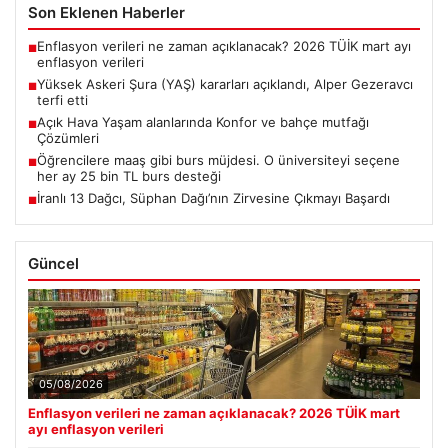
Son Eklenen Haberler
Enflasyon verileri ne zaman açıklanacak? 2026 TÜİK mart ayı
■
enflasyon verileri
Yüksek Askeri Şura (YAŞ) kararları açıklandı, Alper Gezeravcı
■
terfi etti
Açık Hava Yaşam alanlarında Konfor ve bahçe mutfağı
■
Çözümleri
Öğrencilere maaş gibi burs müjdesi. O üniversiteyi seçene
■
her ay 25 bin TL burs desteği
İranlı 13 Dağcı, Süphan Dağı’nın Zirvesine Çıkmayı Başardı
■
Güncel
05/08/2026
Enflasyon verileri ne zaman açıklanacak? 2026 TÜİK mart
ayı enflasyon verileri