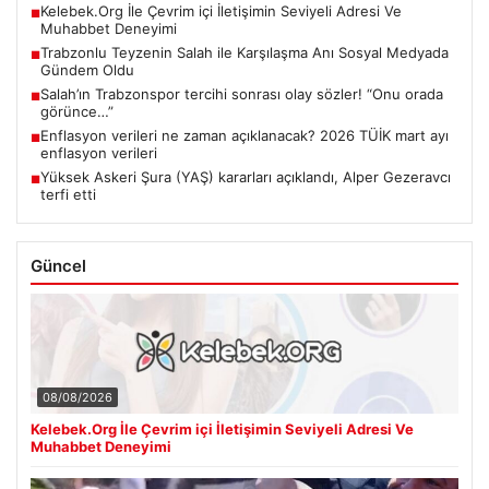
Kelebek.Org İle Çevrim içi İletişimin Seviyeli Adresi Ve
■
Muhabbet Deneyimi
Trabzonlu Teyzenin Salah ile Karşılaşma Anı Sosyal Medyada
■
Gündem Oldu
Salah’ın Trabzonspor tercihi sonrası olay sözler! “Onu orada
■
görünce…”
Enflasyon verileri ne zaman açıklanacak? 2026 TÜİK mart ayı
■
enflasyon verileri
Yüksek Askeri Şura (YAŞ) kararları açıklandı, Alper Gezeravcı
■
terfi etti
Güncel
08/08/2026
Kelebek.Org İle Çevrim içi İletişimin Seviyeli Adresi Ve
Muhabbet Deneyimi