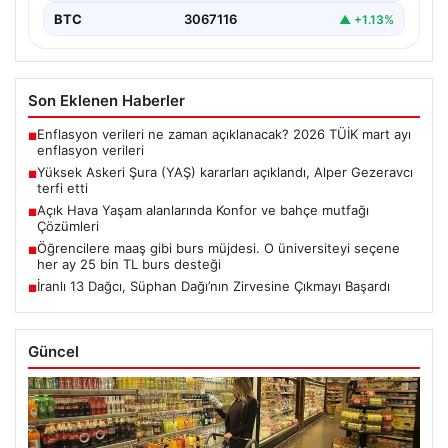
BTC
3067116
▲ +1.13%
Son Eklenen Haberler
Enflasyon verileri ne zaman açıklanacak? 2026 TÜİK mart ayı
■
enflasyon verileri
Yüksek Askeri Şura (YAŞ) kararları açıklandı, Alper Gezeravcı
■
terfi etti
Açık Hava Yaşam alanlarında Konfor ve bahçe mutfağı
■
Çözümleri
Öğrencilere maaş gibi burs müjdesi. O üniversiteyi seçene
■
her ay 25 bin TL burs desteği
İranlı 13 Dağcı, Süphan Dağı’nın Zirvesine Çıkmayı Başardı
■
Güncel