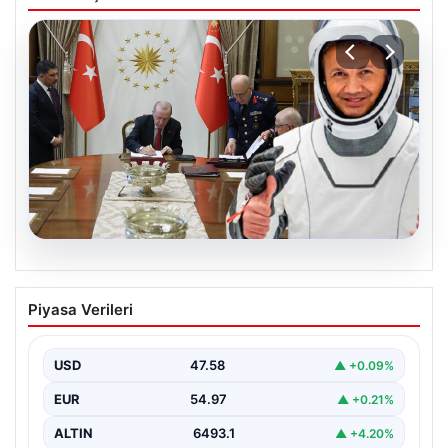
05.08.2026
Yüksek Askeri Şura (YAŞ) kararları
Piyasa Verileri
açıklandı, Alper Gezeravcı terfi etti
USD
47.58
▲ +0.09%
EUR
54.97
▲ +0.21%
ALTIN
6493.1
▲ +4.20%