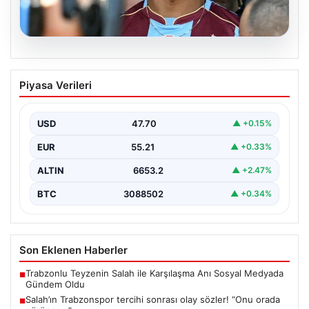
06.08.2026
Salah’ın Trabzonspor tercihi sonrası
Piyasa Verileri
olay sözler! “Onu orada görünce…”
USD
47.70
▲ +0.15%
EUR
55.21
▲ +0.33%
ALTIN
6653.2
▲ +2.47%
BTC
3088502
▲ +0.34%
Son Eklenen Haberler
Trabzonlu Teyzenin Salah ile Karşılaşma Anı Sosyal Medyada
■
Gündem Oldu
Salah’ın Trabzonspor tercihi sonrası olay sözler! “Onu orada
■