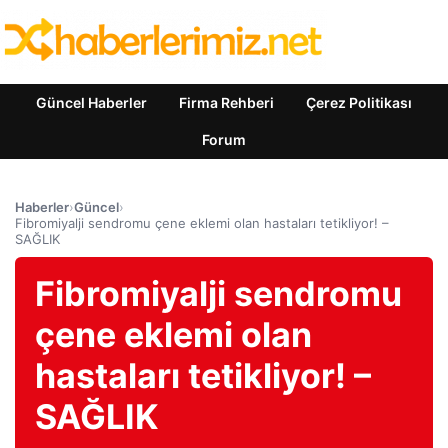
Güncel Haberler
Firma Rehberi
Çerez Politikası
Forum
Haberler
›
Güncel
›
Fibromiyalji sendromu çene eklemi olan hastaları tetikliyor! –
SAĞLIK
Fibromiyalji sendromu
çene eklemi olan
hastaları tetikliyor! –
SAĞLIK