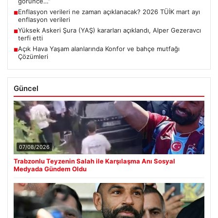
görünce…”
Enflasyon verileri ne zaman açıklanacak? 2026 TÜİK mart ayı
■
enflasyon verileri
Yüksek Askeri Şura (YAŞ) kararları açıklandı, Alper Gezeravcı
■
terfi etti
Açık Hava Yaşam alanlarında Konfor ve bahçe mutfağı
■
Çözümleri
Güncel
07/08/2026
Trabzonlu Teyzenin Salah ile Karşılaşma Anı Sosyal
Medyada Gündem Oldu