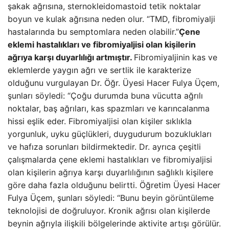
şakak ağrısına, sternokleidomastoid tetik noktalar
boyun ve kulak ağrısına neden olur. “TMD, fibromiyalji
hastalarında bu semptomlara neden olabilir.”
Çene
eklemi hastalıkları ve fibromiyaljisi olan kişilerin
ağrıya karşı duyarlılığı artmıştır.
Fibromiyaljinin kas ve
eklemlerde yaygın ağrı ve sertlik ile karakterize
olduğunu vurgulayan Dr. Öğr. Üyesi Hacer Fulya Üçem,
şunları söyledi: “Çoğu durumda buna vücutta ağrılı
noktalar, baş ağrıları, kas spazmları ve karıncalanma
hissi eşlik eder. Fibromiyaljisi olan kişiler sıklıkla
yorgunluk, uyku güçlükleri, duygudurum bozuklukları
ve hafıza sorunları bildirmektedir. Dr. ayrıca çeşitli
çalışmalarda çene eklemi hastalıkları ve fibromiyaljisi
olan kişilerin ağrıya karşı duyarlılığının sağlıklı kişilere
göre daha fazla olduğunu belirtti. Öğretim Üyesi Hacer
Fulya Üçem, şunları söyledi: “Bunu beyin görüntüleme
teknolojisi de doğruluyor. Kronik ağrısı olan kişilerde
beynin ağrıyla ilişkili bölgelerinde aktivite artışı görülür.