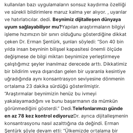
kullanılan bazı uygulamaların sonsuz kaydırma özelliği
ve sürekli bildirimlere maruz kalma yer alıyor. , uyarılar
ve hatırlatıcılar. dedi.
Beynimiz dijitalleşen dünyaya
uyum sağlayabiliyor mu?
Yapılan araştırmaların bilgiyi
işleme hızımızın bir sınırı olduğunu gösterdiğine dikkat
çeken Dr. Erman Şentürk, şunları söyledi: “Son 40 bin
yılda insan beyninin bilişsel kapasitesi önemli ölçüde
değişmese de bilgi miktarı beynimize yerleştirmeye
çalıştığımız şeyler inanılmaz derecede arttı. Dikkatimiz
bir bildirim veya dışarıdan gelen bir uyaranla kesintiye
uğradığında aynı konsantrasyon seviyesine dönmenin
ortalama 23 dakika sürdüğü gösterilmiştir.
“Araştırmalar beynimizin henüz bu ivmeyi
yakalayamadığını ve bunu başarmanın da mümkün
görünmediğini gösterdi.” Dedi.
Telefonlarımızı günde
en az 78 kez kontrol ediyoruz
Dr. ayrıca dijitalleşmenin
konsantrasyonu nasıl azalttığına da değindi. Erman
Şentürk şöyle devam etti: “Ülkemizde ortalama bir