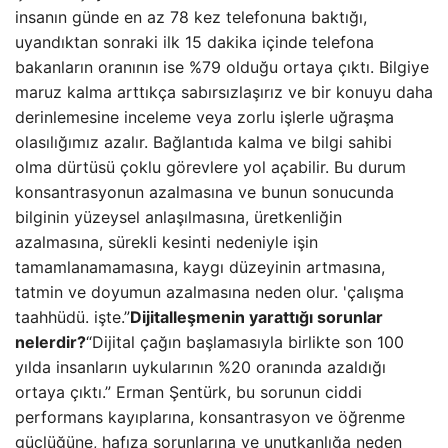
insanın günde en az 78 kez telefonuna baktığı,
uyandıktan sonraki ilk 15 dakika içinde telefona
bakanların oranının ise %79 olduğu ortaya çıktı. Bilgiye
maruz kalma arttıkça sabırsızlaşırız ve bir konuyu daha
derinlemesine inceleme veya zorlu işlerle uğraşma
olasılığımız azalır. Bağlantıda kalma ve bilgi sahibi
olma dürtüsü çoklu görevlere yol açabilir. Bu durum
konsantrasyonun azalmasına ve bunun sonucunda
bilginin yüzeysel anlaşılmasına, üretkenliğin
azalmasına, sürekli kesinti nedeniyle işin
tamamlanamamasına, kaygı düzeyinin artmasına,
tatmin ve doyumun azalmasına neden olur. 'çalışma
taahhüdü. işte.”
Dijitalleşmenin yarattığı sorunlar
nelerdir?
“Dijital çağın başlamasıyla birlikte son 100
yılda insanların uykularının %20 oranında azaldığı
ortaya çıktı.” Erman Şentürk, bu sorunun ciddi
performans kayıplarına, konsantrasyon ve öğrenme
güçlüğüne, hafıza sorunlarına ve unutkanlığa neden