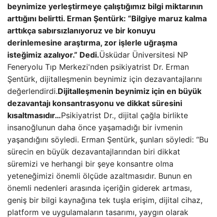
beynimize yerleştirmeye çalıştığımız bilgi miktarının
arttığını belirtti. Erman Şentürk: “Bilgiye maruz kalma
arttıkça sabırsızlanıyoruz ve bir konuyu
derinlemesine araştırma, zor işlerle uğraşma
isteğimiz azalıyor.” Dedi.
Üsküdar Üniversitesi NP
Feneryolu Tıp Merkezi'nden psikiyatrist Dr. Erman
Şentürk, dijitalleşmenin beynimiz için dezavantajlarını
değerlendirdi.
Dijitalleşmenin beynimiz için en büyük
dezavantajı konsantrasyonu ve dikkat süresini
kısaltmasıdır…
Psikiyatrist Dr., dijital çağla birlikte
insanoğlunun daha önce yaşamadığı bir ivmenin
yaşandığını söyledi. Erman Şentürk, şunları söyledi: “Bu
sürecin en büyük dezavantajlarından biri dikkat
süremizi ve herhangi bir şeye konsantre olma
yeteneğimizi önemli ölçüde azaltmasıdır. Bunun en
önemli nedenleri arasında içeriğin giderek artması,
geniş bir bilgi kaynağına tek tuşla erişim, dijital cihaz,
platform ve uygulamaların tasarımı, yaygın olarak