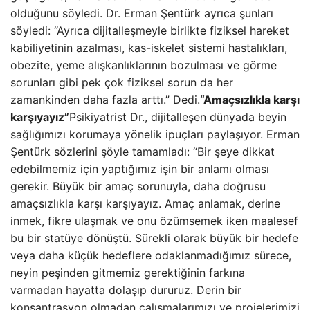
olduğunu söyledi. Dr. Erman Şentürk ayrıca şunları
söyledi: “Ayrıca dijitalleşmeyle birlikte fiziksel hareket
kabiliyetinin azalması, kas-iskelet sistemi hastalıkları,
obezite, yeme alışkanlıklarının bozulması ve görme
sorunları gibi pek çok fiziksel sorun da her
zamankinden daha fazla arttı.” Dedi.
“Amaçsızlıkla karşı
karşıyayız”
Psikiyatrist Dr., dijitalleşen dünyada beyin
sağlığımızı korumaya yönelik ipuçları paylaşıyor. Erman
Şentürk sözlerini şöyle tamamladı: “Bir şeye dikkat
edebilmemiz için yaptığımız işin bir anlamı olması
gerekir. Büyük bir amaç sorunuyla, daha doğrusu
amaçsızlıkla karşı karşıyayız. Amaç anlamak, derine
inmek, fikre ulaşmak ve onu özümsemek iken maalesef
bu bir statüye dönüştü. Sürekli olarak büyük bir hedefe
veya daha küçük hedeflere odaklanmadığımız sürece,
neyin peşinden gitmemiz gerektiğinin farkına
varmadan hayatta dolaşıp dururuz. Derin bir
konsantrasyon olmadan çalışmalarımızı ve projelerimizi