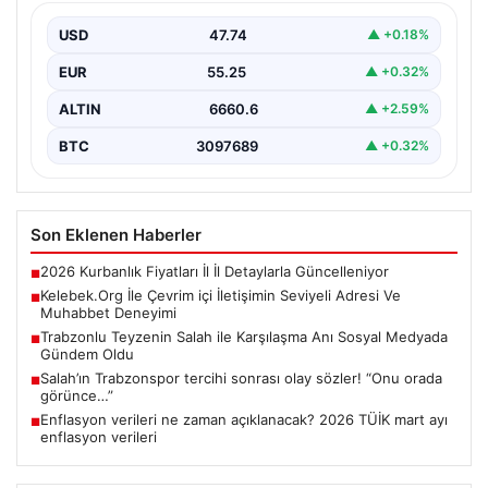
İnternet çağında kullanıcıların güvenli bir tarzda bağlantı
oluşturması kritik bir değer ifade etmektedir. Halen…
USD
47.74
▲ +0.18%
EUR
55.25
▲ +0.32%
ALTIN
6660.6
▲ +2.59%
BTC
3097689
▲ +0.32%
Son Eklenen Haberler
2026 Kurbanlık Fiyatları İl İl Detaylarla Güncelleniyor
■
Kelebek.Org İle Çevrim içi İletişimin Seviyeli Adresi Ve
■
Muhabbet Deneyimi
Trabzonlu Teyzenin Salah ile Karşılaşma Anı Sosyal Medyada
■
Gündem Oldu
Salah’ın Trabzonspor tercihi sonrası olay sözler! “Onu orada
■
görünce…”
Enflasyon verileri ne zaman açıklanacak? 2026 TÜİK mart ayı
■
enflasyon verileri