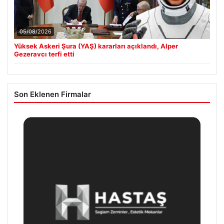
05/08/2026
Yüksek Askeri Şura (YAŞ) kararları açıklandı, Alper
Gezeravcı terfi etti
Son Eklenen Firmalar