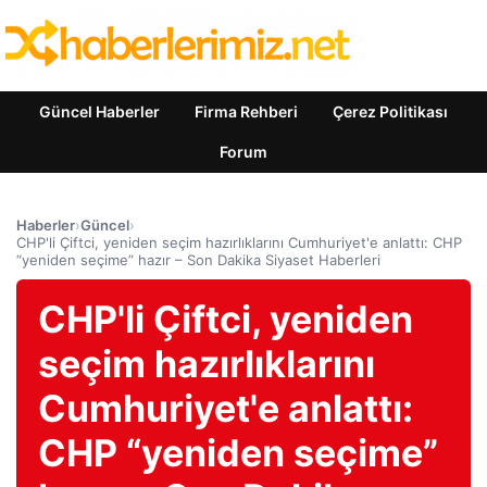
Güncel Haberler
Firma Rehberi
Çerez Politikası
Forum
Haberler
›
Güncel
›
CHP'li Çiftci, yeniden seçim hazırlıklarını Cumhuriyet'e anlattı: CHP
“yeniden seçime” hazır – Son Dakika Siyaset Haberleri
CHP'li Çiftci, yeniden
seçim hazırlıklarını
Cumhuriyet'e anlattı:
CHP “yeniden seçime”