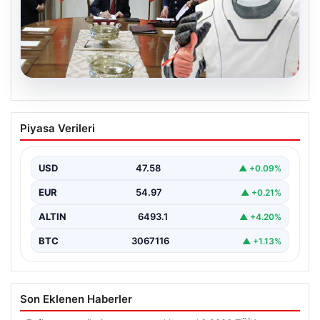
05.08.2026
Yüksek Askeri Şura (YAŞ) kararları
Piyasa Verileri
açıklandı, Alper Gezeravcı terfi etti
USD
47.58
▲ +0.09%
EUR
54.97
▲ +0.21%
ALTIN
6493.1
▲ +4.20%
BTC
3067116
▲ +1.13%
Son Eklenen Haberler