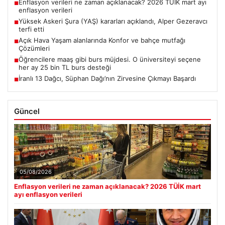
Enflasyon verileri ne zaman açıklanacak? 2026 TÜİK mart ayı
■
enflasyon verileri
Yüksek Askeri Şura (YAŞ) kararları açıklandı, Alper Gezeravcı
■
terfi etti
Açık Hava Yaşam alanlarında Konfor ve bahçe mutfağı
■
Çözümleri
Öğrencilere maaş gibi burs müjdesi. O üniversiteyi seçene
■
her ay 25 bin TL burs desteği
İranlı 13 Dağcı, Süphan Dağı’nın Zirvesine Çıkmayı Başardı
■
Güncel
05/08/2026
Enflasyon verileri ne zaman açıklanacak? 2026 TÜİK mart
ayı enflasyon verileri