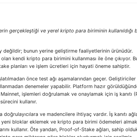
in gerçekleştiği ve yerel kripto para biriminin kullanıldığı bi
 değildir; bunun yerine geliştirme faaliyetlerinin ürünüdür.
lık olan kendi kripto para birimini kullanması ile öne çıkıyor. B
ake planları ve işlem ücretleri için hayati öneme sahiptir.
şlatılmadan önce test ağı aşamalarından geçer. Geliştiriciler
kullanmadan denemeler yapabilir. Platform hazır görüldüğünd
ır. Mainnet, işlemleri doğrulamak ve onaylamak için iş kanıtı 
 sürecini kullanır.
ğrulayıcılara ve madencilere ihtiyaç vardır. İş kanıtı ağla
 yeni bloklar eklemek ve kripto para birimi ödemeleri almak
ı kullanır. Öte yandan, Proof-of-Stake ağları, sahip olduk