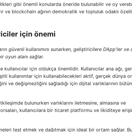
ikleri gibi önemli konularda öneride bulunabilir ve oy verebi
r ve blockchain ağının demokratik ve topluluk odaklı özellik
riciler için önemi
ın güvenli kullanımını sunarken, geliştiricilere DApp'ler ve a
ir oyun alanı sağlar.
 kullanıcılar için oldukça önemlidir. Kullanıcılar ana ağı, ge
şitli kullanımlar için kullanabilecekleri aktif, gerçek dünya o
ğini ve değişmezliğini sağladığı için dijital varlıklarının büt
 etkileşimde bulunurken varlıklarını iletmesine, almasına ve
saları, kullanıcılara bir ticaret platformu ve likiditeye eriş
şmeleri test etmek ve dağıtmak için ideal bir ortam sağlar. Bu