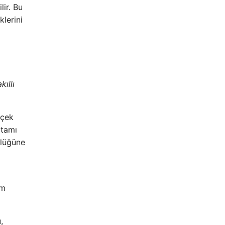
lir. Bu
lerini
kıllı
rçek
rtamı
ünlüğüne
im
,