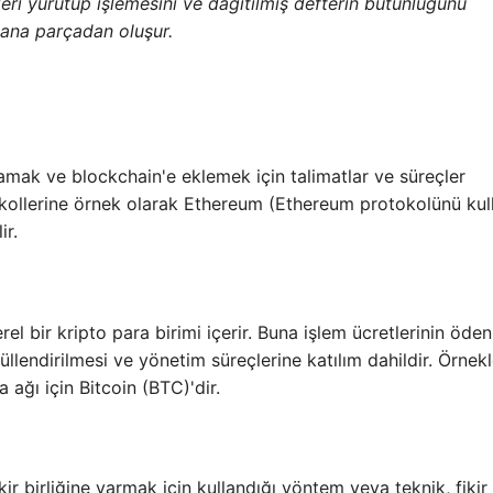
eri yürütüp işlemesini ve dağıtılmış defterin bütünlüğünü
 ana parçadan oluşur.
ulamak ve blockchain'e eklemek için talimatlar ve süreçler
okollerine örnek olarak Ethereum (Ethereum protokolünü kull
ir.
erel bir kripto para birimi içerir. Buna işlem ücretlerinin öde
llendirilmesi ve yönetim süreçlerine katılım dahildir. Örnekl
 ağı için Bitcoin (BTC)'dir.
r birliğine varmak için kullandığı yöntem veya teknik, fikir b