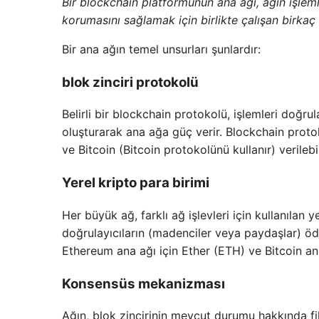
Bir blockchain platformunun ana ağı, ağın işleml
korumasını sağlamak için birlikte çalışan birkaç
Bir ana ağın temel unsurları şunlardır:
blok zinciri protokolü
Belirli bir blockchain protokolü, işlemleri doğr
oluşturarak ana ağa güç verir. Blockchain prot
ve Bitcoin (Bitcoin protokolünü kullanır) verilebil
Yerel kripto para birimi
Her büyük ağ, farklı ağ işlevleri için kullanılan y
doğrulayıcıların (madenciler veya paydaşlar) ödü
Ethereum ana ağı için Ether (ETH) ve Bitcoin ana
Konsensüs mekanizması
Ağın, blok zincirinin mevcut durumu hakkında fiki