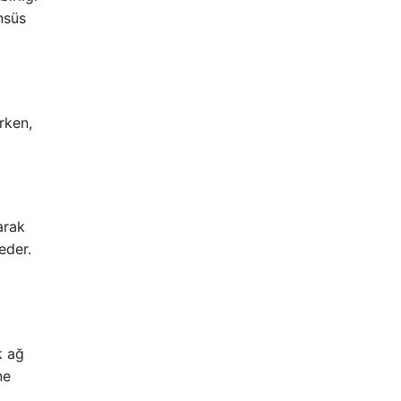
nsüs
rken,
arak
eder.
k ağ
ne