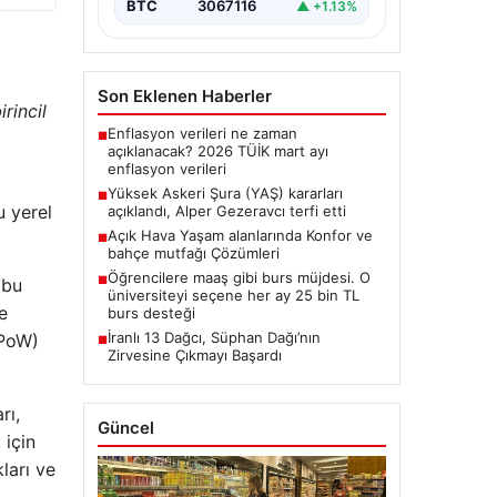
BTC
3067116
▲ +1.13%
Son Eklenen Haberler
rincil
Enflasyon verileri ne zaman
■
açıklanacak? 2026 TÜİK mart ayı
enflasyon verileri
Yüksek Askeri Şura (YAŞ) kararları
■
u yerel
açıklandı, Alper Gezeravcı terfi etti
Açık Hava Yaşam alanlarında Konfor ve
■
bahçe mutfağı Çözümleri
Öğrencilere maaş gibi burs müjdesi. O
■
 bu
üniversiteyi seçene her ay 25 bin TL
e
burs desteği
İranlı 13 Dağcı, Süphan Dağı’nın
(PoW)
■
Zirvesine Çıkmayı Başardı
rı,
Güncel
 için
ları ve