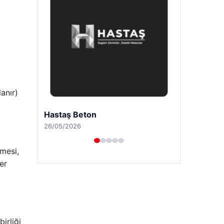
anır)
Enes Kaplan Avukatlık Bürosu
28/04/2026
nmesi,
er
irliği