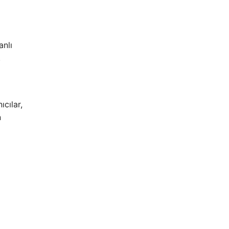
anlı
.
ıcılar,
n