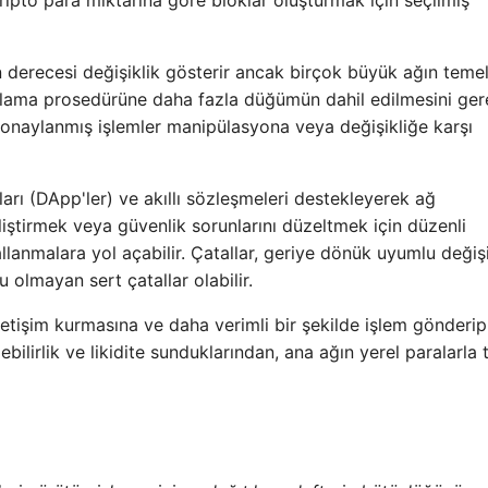
ripto para miktarına göre bloklar oluşturmak için seçilmiş
n derecesi değişiklik gösterir ancak birçok büyük ağın teme
lama prosedürüne daha fazla düğümün dahil edilmesini gerek
 onaylanmış işlemler manipülasyona veya değişikliğe karşı
rı (DApp'ler) ve akıllı sözleşmeleri destekleyerek ağ
geliştirmek veya güvenlik sorunlarını düzeltmek için düzenli
anmalara yol açabilir. Çatallar, geriye dönük uyumlu değişi
olmayan sert çatallar olabilir.
 iletişim kurmasına ve daha verimli bir şekilde işlem gönderip
lebilirlik ve likidite sunduklarından, ana ağın yerel paralarla 