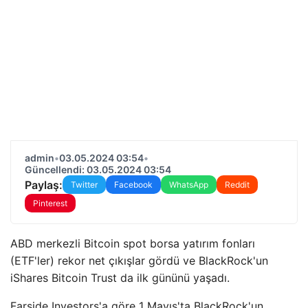
admin
•
03.05.2024 03:54
•
Güncellendi: 03.05.2024 03:54
Paylaş:
Twitter
Facebook
WhatsApp
Reddit
Pinterest
ABD merkezli Bitcoin spot borsa yatırım fonları
(ETF'ler) rekor net çıkışlar gördü ve BlackRock'un
iShares Bitcoin Trust da ilk gününü yaşadı.
Farside Investors'a göre 1 Mayıs'ta BlackRock'un