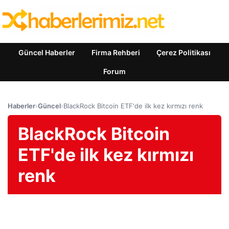
Güncel Haberler
Firma Rehberi
Çerez Politikası
Forum
Haberler
›
Güncel
›
BlackRock Bitcoin ETF'de ilk kez kırmızı renk
BlackRock Bitcoin
ETF'de ilk kez kırmızı
renk