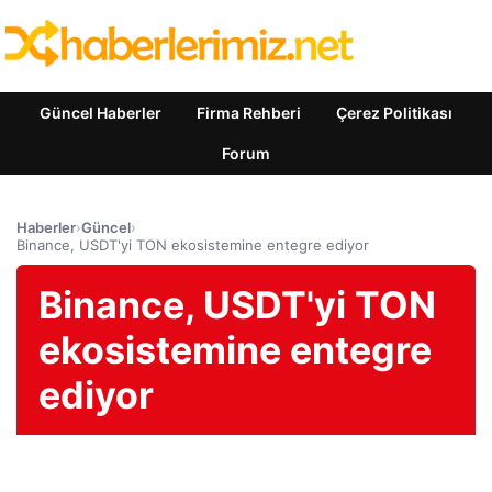
Güncel Haberler
Firma Rehberi
Çerez Politikası
Forum
Haberler
›
Güncel
›
Binance, USDT'yi TON ekosistemine entegre ediyor
Binance, USDT'yi TON
ekosistemine entegre
ediyor