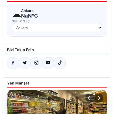
☁
Ankara
NaN°C
ŞEHIR SEÇ
Bizi Takip Edin
Yan Manşet