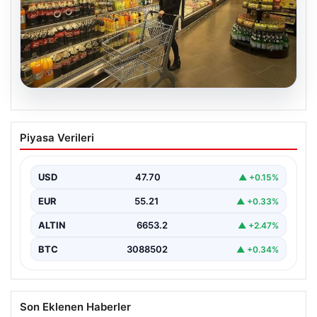
05.08.2026
Enflasyon verileri ne zaman
Piyasa Verileri
açıklanacak? 2026 TÜİK mart ayı
enflasyon verileri
USD
47.70
▲ +0.15%
EUR
55.21
▲ +0.33%
ALTIN
6653.2
▲ +2.47%
BTC
3088502
▲ +0.34%
Son Eklenen Haberler