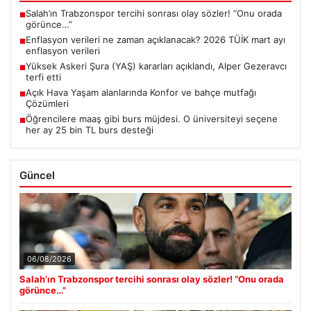
Salah’ın Trabzonspor tercihi sonrası olay sözler! “Onu orada
■
görünce…”
Enflasyon verileri ne zaman açıklanacak? 2026 TÜİK mart ayı
■
enflasyon verileri
Yüksek Askeri Şura (YAŞ) kararları açıklandı, Alper Gezeravcı
■
terfi etti
Açık Hava Yaşam alanlarında Konfor ve bahçe mutfağı
■
Çözümleri
Öğrencilere maaş gibi burs müjdesi. O üniversiteyi seçene
■
her ay 25 bin TL burs desteği
Güncel
06/08/2026
Salah’ın Trabzonspor tercihi sonrası olay sözler! “Onu orada
görünce…”