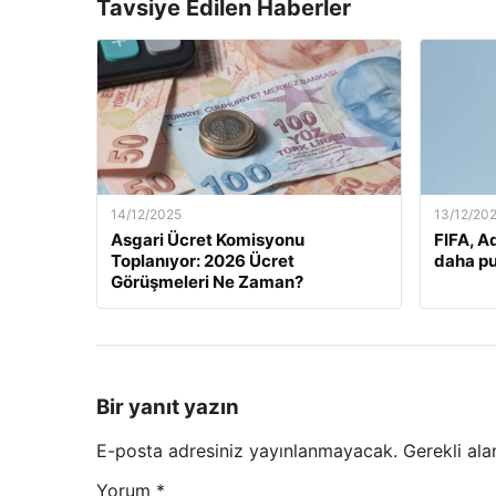
Tavsiye Edilen Haberler
14/12/2025
13/12/20
Asgari Ücret Komisyonu
FIFA, A
Toplanıyor: 2026 Ücret
daha pu
Görüşmeleri Ne Zaman?
Bir yanıt yazın
E-posta adresiniz yayınlanmayacak.
Gerekli ala
Yorum
*