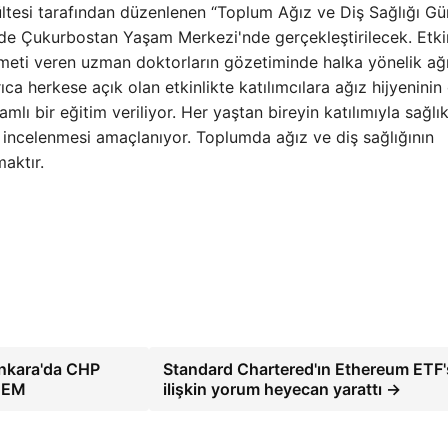
ltesi tarafından düzenlenen “Toplum Ağız ve Diş Sağlığı Gün
kzade Çukurbostan Yaşam Merkezi'nde gerçekleştirilecek. Etki
zmeti veren uzman doktorların gözetiminde halka yönelik ağı
a herkese açık olan etkinlikte katılımcılara ağız hijyenini
ı bir eğitim veriliyor. Her yaştan bireyin katılımıyla sağlıkl
in incelenmesi amaçlanıyor. Toplumda ağız ve diş sağlığının
maktır.
Ankara'da CHP
Standard Chartered'ın Ethereum ETF'
NDEM
ilişkin yorum heyecan yarattı →