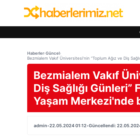
Haberler
›
Güncel
›
Bezmialem Vakıf Üniversitesi'nin “Toplum Ağız ve Diş Sağ
Bezmialem Vakıf Üniv
Diş Sağlığı Günleri”
Yaşam Merkezi'nde b
admin
•
22.05.2024 01:12
•
Güncellendi: 22.05.202