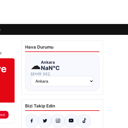
m
Hava Durumu
IK
☁
Ankara
ve
NaN°C
ŞEHIR SEÇ
Bizi Takip Edin
rest