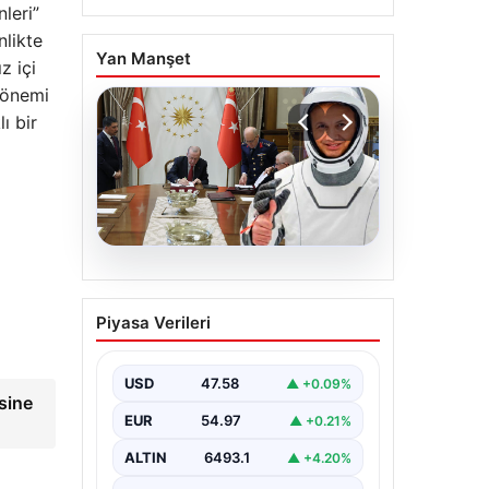
leri”
nlikte
Yan Manşet
z içi
n önemi
ı bir
05.08.2026
Yüksek Askeri Şura
Piyasa Verileri
(YAŞ) kararları açıklandı,
Alper Gezeravcı terfi
etti
USD
47.58
▲ +0.09%
sine
EUR
54.97
▲ +0.21%
ALTIN
6493.1
▲ +4.20%