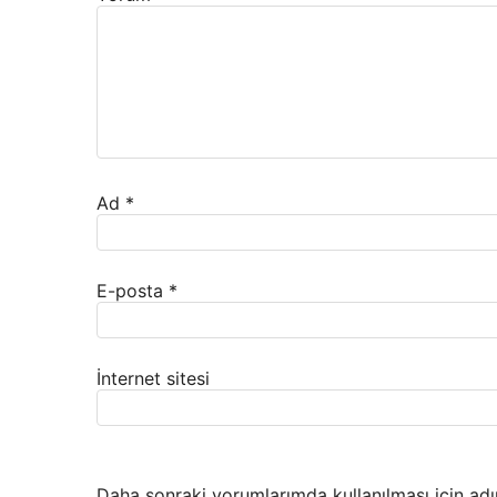
Ad
*
E-posta
*
İnternet sitesi
Daha sonraki yorumlarımda kullanılması için adı