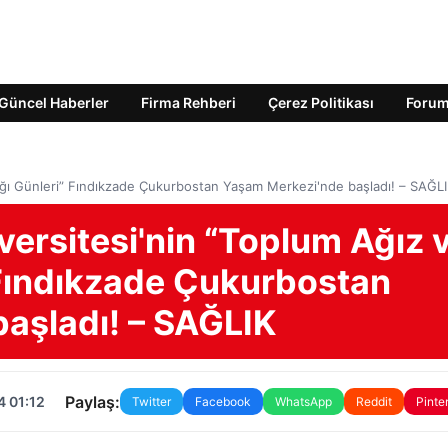
Güncel Haberler
Firma Rehberi
Çerez Politikası
Foru
lığı Günleri” Fındıkzade Çukurbostan Yaşam Merkezi'nde başladı! – SAĞL
ersitesi'nin “Toplum Ağız 
 Fındıkzade Çukurbostan
aşladı! – SAĞLIK
Paylaş:
4 01:12
Twitter
Facebook
WhatsApp
Reddit
Pinte