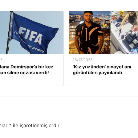
25
13/12/2025
dana Demirspor’a bir kez
‘Kız yüzünden’ cinayet anı
an silme cezası verdi!
görüntüleri yayınlandı
nlar
*
ile işaretlenmişlerdir