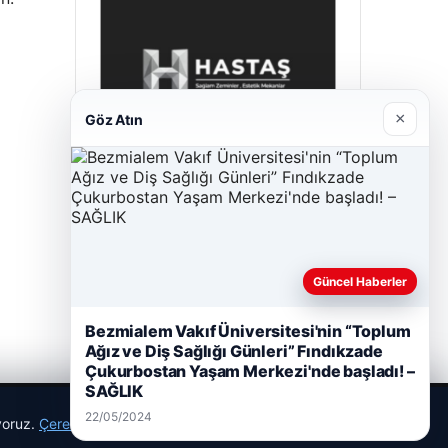
×
Göz Atın
Hastaş Beton
26/05/2026
Güncel Haberler
Bezmialem Vakıf Üniversitesi'nin “Toplum
Ağız ve Diş Sağlığı Günleri” Fındıkzade
Çukurbostan Yaşam Merkezi'nde başladı! –
SAĞLIK
22/05/2024
ıyoruz.
Çerez Politikamız
Reddet
Kabul Et