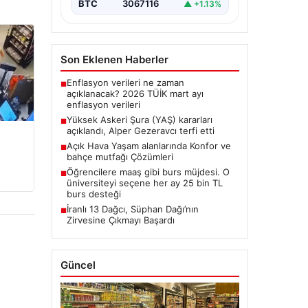
BTC
3067116
▲ +1.13%
Son Eklenen Haberler
Enflasyon verileri ne zaman
■
açıklanacak? 2026 TÜİK mart ayı
enflasyon verileri
Yüksek Askeri Şura (YAŞ) kararları
■
açıklandı, Alper Gezeravcı terfi etti
Açık Hava Yaşam alanlarında Konfor ve
■
bahçe mutfağı Çözümleri
Öğrencilere maaş gibi burs müjdesi. O
■
üniversiteyi seçene her ay 25 bin TL
burs desteği
İranlı 13 Dağcı, Süphan Dağı’nın
■
Zirvesine Çıkmayı Başardı
Güncel