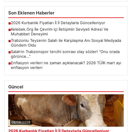
Son Eklenen Haberler
2026 Kurbanlık Fiyatları İl İl Detaylarla Güncelleniyor
■
Kelebek.Org İle Çevrim içi İletişimin Seviyeli Adresi Ve
■
Muhabbet Deneyimi
Trabzonlu Teyzenin Salah ile Karşılaşma Anı Sosyal Medyada
■
Gündem Oldu
Salah’ın Trabzonspor tercihi sonrası olay sözler! “Onu orada
■
görünce…”
Enflasyon verileri ne zaman açıklanacak? 2026 TÜİK mart ayı
■
enflasyon verileri
Güncel
08/08/2026
2026 Kurbanlık Fiyatları İl İl Detaylarla Güncelleniyor