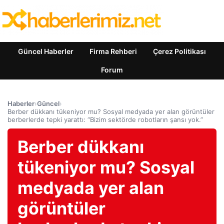
Güncel Haberler
Firma Rehberi
Çerez Politikası
Forum
Haberler
›
Güncel
›
Berber dükkanı tükeniyor mu? Sosyal medyada yer alan görüntüler
berberlerde tepki yarattı: “Bizim sektörde robotların şansı yok.”
Berber dükkanı
tükeniyor mu? Sosyal
medyada yer alan
görüntüler