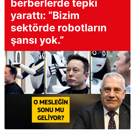
berberlerde tepki
yarattı: “Bizim
sektörde robotların
şansı yok.”