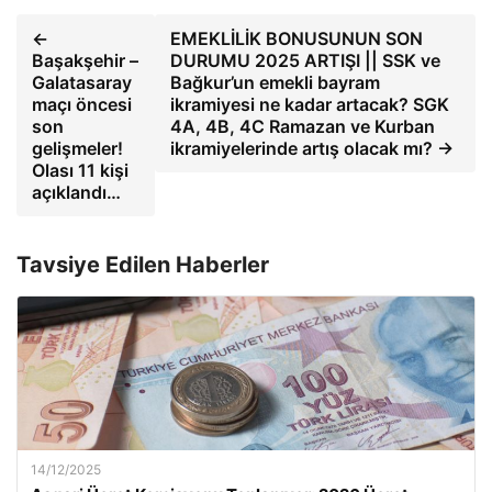
←
EMEKLİLİK BONUSUNUN SON
Başakşehir –
DURUMU 2025 ARTIŞI || SSK ve
Galatasaray
Bağkur’un emekli bayram
maçı öncesi
ikramiyesi ne kadar artacak? SGK
son
4A, 4B, 4C Ramazan ve Kurban
gelişmeler!
ikramiyelerinde artış olacak mı? →
Olası 11 kişi
açıklandı…
Tavsiye Edilen Haberler
14/12/2025