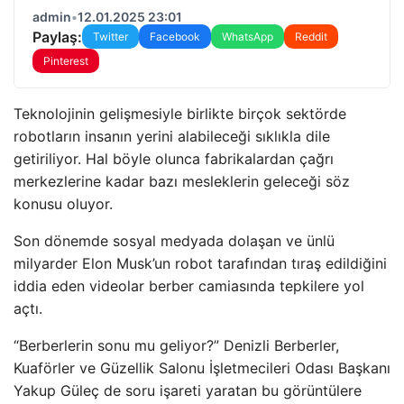
admin
•
12.01.2025 23:01
Paylaş:
Twitter
Facebook
WhatsApp
Reddit
Pinterest
Teknolojinin gelişmesiyle birlikte birçok sektörde
robotların insanın yerini alabileceği sıklıkla dile
getiriliyor. Hal böyle olunca fabrikalardan çağrı
merkezlerine kadar bazı mesleklerin geleceği söz
konusu oluyor.
Son dönemde sosyal medyada dolaşan ve ünlü
milyarder Elon Musk’un robot tarafından tıraş edildiğini
iddia eden videolar berber camiasında tepkilere yol
açtı.
“Berberlerin sonu mu geliyor?” Denizli Berberler,
Kuaförler ve Güzellik Salonu İşletmecileri Odası Başkanı
Yakup Güleç de soru işareti yaratan bu görüntülere