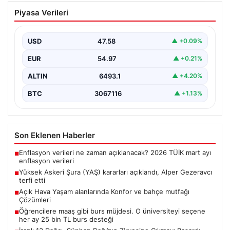
Yüksek Askeri Şura (YAŞ) kararları
Piyasa Verileri
açıklandı, Alper Gezeravcı terfi etti
USD
47.58
▲ +0.09%
EUR
54.97
▲ +0.21%
ALTIN
6493.1
▲ +4.20%
BTC
3067116
▲ +1.13%
Son Eklenen Haberler
Enflasyon verileri ne zaman açıklanacak? 2026 TÜİK mart ayı
■
enflasyon verileri
Yüksek Askeri Şura (YAŞ) kararları açıklandı, Alper Gezeravcı
■
terfi etti
Açık Hava Yaşam alanlarında Konfor ve bahçe mutfağı
■
Çözümleri
Öğrencilere maaş gibi burs müjdesi. O üniversiteyi seçene
■
her ay 25 bin TL burs desteği