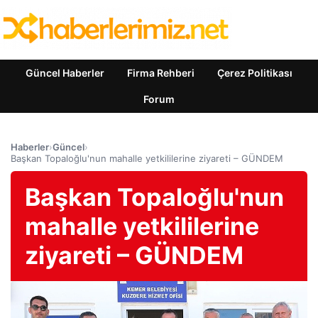
Güncel Haberler
Firma Rehberi
Çerez Politikası
Forum
Haberler
›
Güncel
›
Başkan Topaloğlu'nun mahalle yetkililerine ziyareti – GÜNDEM
Başkan Topaloğlu'nun
mahalle yetkililerine
ziyareti – GÜNDEM