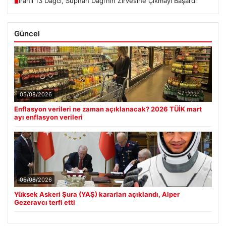
İranlı 13 Dağcı, Süphan Dağı’nın Zirvesine Çıkmayı Başardı
■
Güncel
05/08/2026
Enflasyon verileri ne zaman açıklanacak? 2026 TÜİK mart
ayı enflasyon verileri
05/08/2026
Yüksek Askeri Şura (YAŞ) kararları açıklandı, Alper
Gezeravcı terfi etti