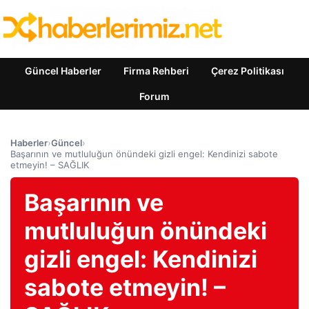
Güncel Haberler
Firma Rehberi
Çerez Politikası
Forum
Haberler
›
Güncel
›
Başarının ve mutluluğun önündeki gizli engel: Kendinizi sabote
etmeyin! – SAĞLIK
Başarının ve
mutluluğun önündeki
gizli engel: Kendinizi
sabote etmeyin! –