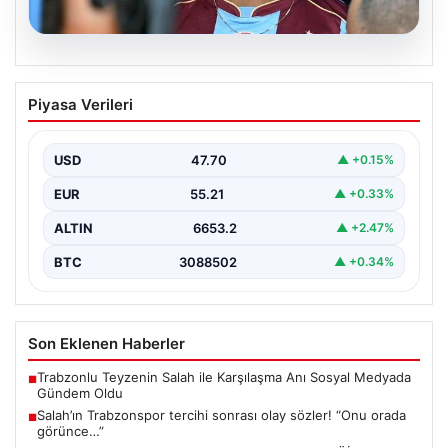
06.08.2026
Salah’ın Trabzonspor tercihi sonrası
Piyasa Verileri
olay sözler! “Onu orada görünce…”
USD
47.70
▲ +0.15%
EUR
55.21
▲ +0.33%
ALTIN
6653.2
▲ +2.47%
BTC
3088502
▲ +0.34%
Son Eklenen Haberler
Trabzonlu Teyzenin Salah ile Karşılaşma Anı Sosyal Medyada
■
Gündem Oldu
Salah’ın Trabzonspor tercihi sonrası olay sözler! “Onu orada
■
görünce…”