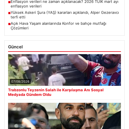
Enflasyon verileri ne zaman açıklanacak? 2026 TÜİK mart ayı
■
enflasyon verileri
Yüksek Askeri Şura (YAŞ) kararları açıklandı, Alper Gezeravcı
■
terfi etti
Açık Hava Yaşam alanlarında Konfor ve bahçe mutfağı
■
Çözümleri
Güncel
07/08/2026
Trabzonlu Teyzenin Salah ile Karşılaşma Anı Sosyal
Medyada Gündem Oldu