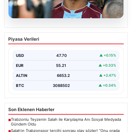
06.08.2026
Salah’ın Trabzonspor tercihi sonrası
Piyasa Verileri
olay sözler! “Onu orada görünce…”
USD
47.70
▲ +0.15%
EUR
55.21
▲ +0.33%
ALTIN
6653.2
▲ +2.47%
BTC
3088502
▲ +0.34%
Son Eklenen Haberler
Trabzonlu Teyzenin Salah ile Karşılaşma Anı Sosyal Medyada
■
Gündem Oldu
Salah’ın Trabzonspor tercihi sonrası olay sözler! “Onu orada
■