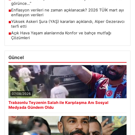
görünce…”
Enflasyon verileri ne zaman açıklanacak? 2026 TÜİK mart ayı
■
enflasyon verileri
Yüksek Askeri Şura (YAŞ) kararları açıklandı, Alper Gezeravcı
■
terfi etti
Açık Hava Yaşam alanlarında Konfor ve bahçe mutfağı
■
Çözümleri
Güncel
07/08/2026
Trabzonlu Teyzenin Salah ile Karşılaşma Anı Sosyal
Medyada Gündem Oldu