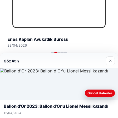
Enes Kaplan Avukatlık Bürosu
28/04/2026
×
Göz Atın
© 2026 Haberlerimiz – Güncel Haberler
Web sitemizi nasıl kullandığınızı daha iyi anlayabilmek,
Güncel Haberler
malta work and study
|
lemagrup.com.tr
deneyiminizi kişiselleştirmek ve geliştirmek amacıyla çerezler
io
kullanıyoruz.
Çerez Politikamız
Ballon d'Or 2023: Ballon d'Or'u Lionel Messi kazandı
Reddet
Kabul Et
12/04/2024