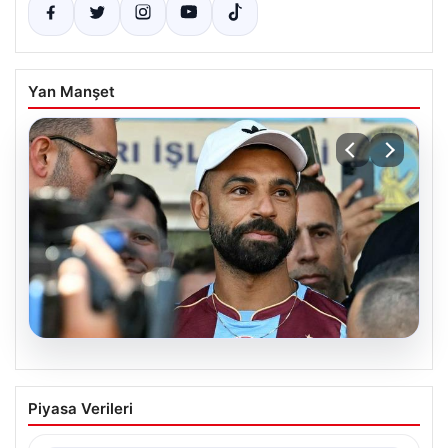
Yan Manşet
06.08.2026
Salah’ın Trabzonspor tercihi sonrası
Piyasa Verileri
olay sözler! “Onu orada görünce…”