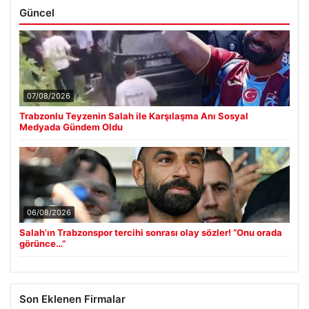
Güncel
07/08/2026
Trabzonlu Teyzenin Salah ile Karşılaşma Anı Sosyal
Medyada Gündem Oldu
06/08/2026
Salah’ın Trabzonspor tercihi sonrası olay sözler! “Onu orada
görünce…”
Son Eklenen Firmalar