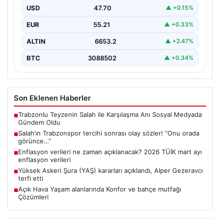
USD
47.70
▲ +0.15%
EUR
55.21
▲ +0.33%
ALTIN
6653.2
▲ +2.47%
BTC
3088502
▲ +0.34%
Son Eklenen Haberler
Trabzonlu Teyzenin Salah ile Karşılaşma Anı Sosyal Medyada
■
Gündem Oldu
Salah’ın Trabzonspor tercihi sonrası olay sözler! “Onu orada
■
görünce…”
Enflasyon verileri ne zaman açıklanacak? 2026 TÜİK mart ayı
■
enflasyon verileri
Yüksek Askeri Şura (YAŞ) kararları açıklandı, Alper Gezeravcı
■
terfi etti
Açık Hava Yaşam alanlarında Konfor ve bahçe mutfağı
■
Çözümleri