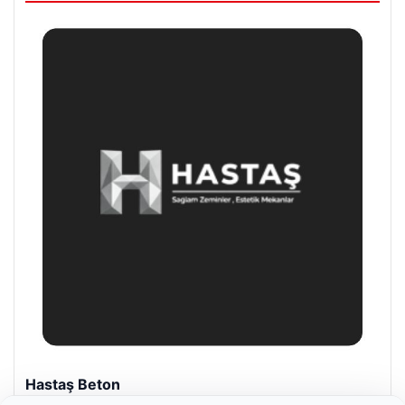
Enes Kaplan Avukatlık Bürosu
28/04/2026