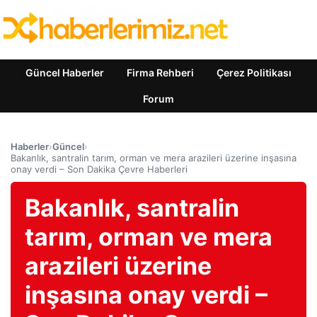
Güncel Haberler
Firma Rehberi
Çerez Politikası
Forum
Haberler
›
Güncel
›
Bakanlık, santralin tarım, orman ve mera arazileri üzerine inşasına
onay verdi – Son Dakika Çevre Haberleri
Bakanlık, santralin
tarım, orman ve mera
arazileri üzerine
inşasına onay verdi –