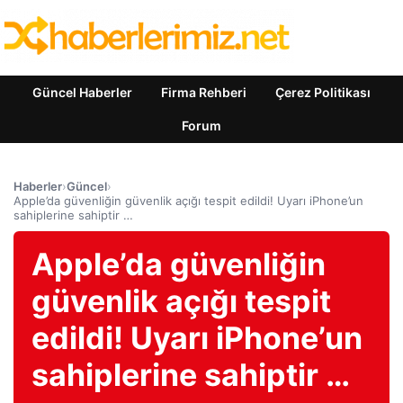
Güncel Haberler
Firma Rehberi
Çerez Politikası
Forum
Haberler
›
Güncel
›
Apple’da güvenliğin güvenlik açığı tespit edildi! Uyarı iPhone’un
sahiplerine sahiptir …
Apple’da güvenliğin
güvenlik açığı tespit
edildi! Uyarı iPhone’un
sahiplerine sahiptir …