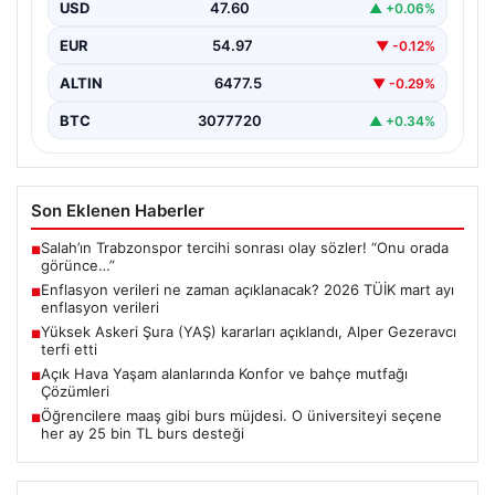
USD
47.60
▲ +0.06%
EUR
54.97
▼ -0.12%
ALTIN
6477.5
▼ -0.29%
BTC
3077720
▲ +0.34%
Son Eklenen Haberler
Salah’ın Trabzonspor tercihi sonrası olay sözler! “Onu orada
■
görünce…”
Enflasyon verileri ne zaman açıklanacak? 2026 TÜİK mart ayı
■
enflasyon verileri
Yüksek Askeri Şura (YAŞ) kararları açıklandı, Alper Gezeravcı
■
terfi etti
Açık Hava Yaşam alanlarında Konfor ve bahçe mutfağı
■
Çözümleri
Öğrencilere maaş gibi burs müjdesi. O üniversiteyi seçene
■
her ay 25 bin TL burs desteği