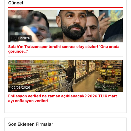
Güncel
06/08/2026
Salah’ın Trabzonspor tercihi sonrası olay sözler! “Onu orada
görünce…”
05/08/2026
Enflasyon verileri ne zaman açıklanacak? 2026 TÜİK mart
ayı enflasyon verileri
Son Eklenen Firmalar