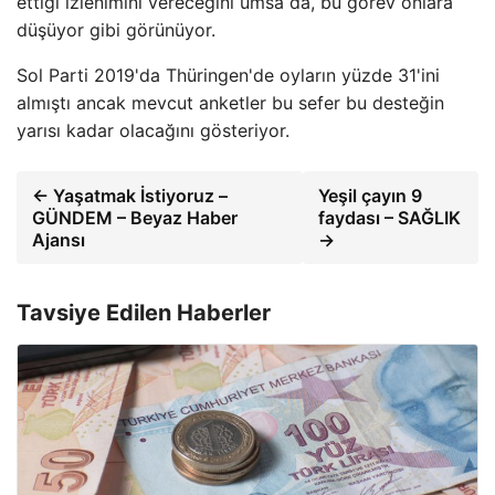
ettiği izlenimini vereceğini umsa da, bu görev onlara
düşüyor gibi görünüyor.
Sol Parti 2019'da Thüringen'de oyların yüzde 31'ini
almıştı ancak mevcut anketler bu sefer bu desteğin
yarısı kadar olacağını gösteriyor.
← Yaşatmak İstiyoruz –
Yeşil çayın 9
GÜNDEM – Beyaz Haber
faydası – SAĞLIK
Ajansı
→
Tavsiye Edilen Haberler