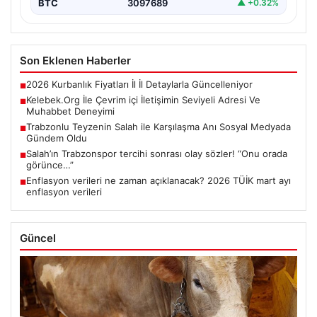
BTC
3097689
▲ +0.32%
Son Eklenen Haberler
2026 Kurbanlık Fiyatları İl İl Detaylarla Güncelleniyor
■
Kelebek.Org İle Çevrim içi İletişimin Seviyeli Adresi Ve
■
Muhabbet Deneyimi
Trabzonlu Teyzenin Salah ile Karşılaşma Anı Sosyal Medyada
■
Gündem Oldu
Salah’ın Trabzonspor tercihi sonrası olay sözler! “Onu orada
■
görünce…”
Enflasyon verileri ne zaman açıklanacak? 2026 TÜİK mart ayı
■
enflasyon verileri
Güncel