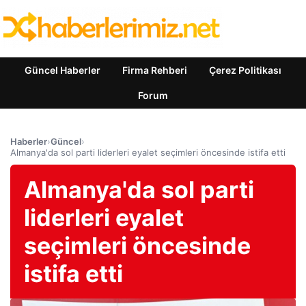
Güncel Haberler
Firma Rehberi
Çerez Politikası
Forum
Haberler
›
Güncel
›
Almanya'da sol parti liderleri eyalet seçimleri öncesinde istifa etti
Almanya'da sol parti
liderleri eyalet
seçimleri öncesinde
istifa etti