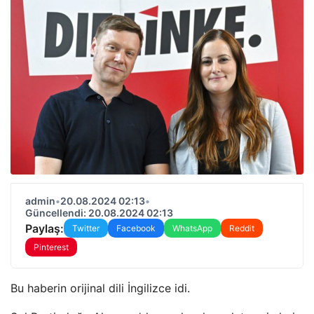
admin
•
20.08.2024 02:13
•
Güncellendi: 20.08.2024 02:13
Paylaş:
Twitter
Facebook
WhatsApp
Reddit
Pinterest
Bu haberin orijinal dili İngilizce idi.