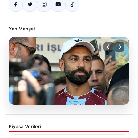
Yan Manşet
06.08.2026
Salah’ın Trabzonspor tercihi sonrası
Piyasa Verileri
olay sözler! “Onu orada görünce…”