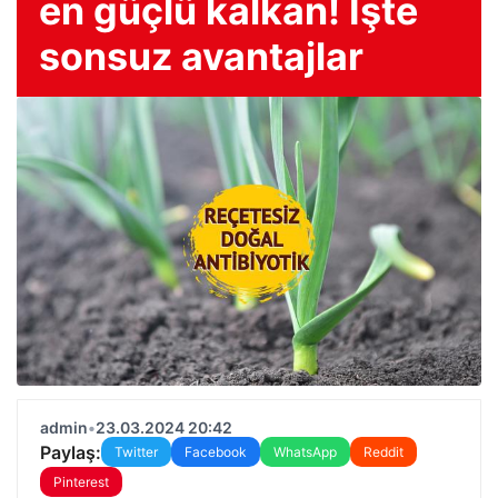
en güçlü kalkan! İşte
sonsuz avantajlar
admin
•
23.03.2024 20:42
Paylaş:
Twitter
Facebook
WhatsApp
Reddit
Pinterest