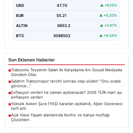
USD
47.70
▲ +0.15%
EUR
55.21
▲ +0.33%
ALTIN
6653.2
▲ +2.47%
BTC
3088502
▲ +0.34%
Son Eklenen Haberler
Trabzonlu Teyzenin Salah ile Karşılaşma Anı Sosyal Medyada
■
Gündem Oldu
Salah’ın Trabzonspor tercihi sonrası olay sözler! “Onu orada
■
görünce…”
Enflasyon verileri ne zaman açıklanacak? 2026 TÜİK mart ayı
■
enflasyon verileri
Yüksek Askeri Şura (YAŞ) kararları açıklandı, Alper Gezeravcı
■
terfi etti
Açık Hava Yaşam alanlarında Konfor ve bahçe mutfağı
■
Çözümleri