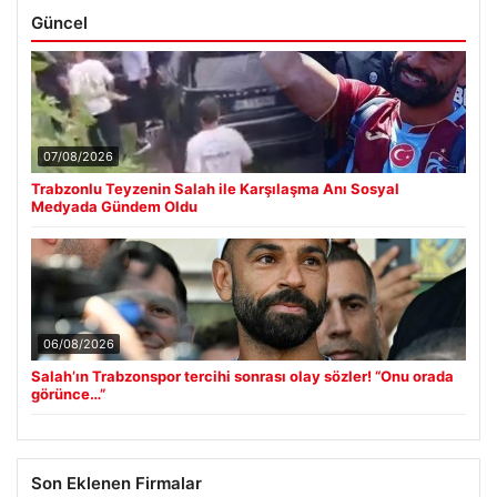
Güncel
07/08/2026
Trabzonlu Teyzenin Salah ile Karşılaşma Anı Sosyal
Medyada Gündem Oldu
06/08/2026
Salah’ın Trabzonspor tercihi sonrası olay sözler! “Onu orada
görünce…”
Son Eklenen Firmalar