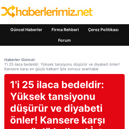
Güncel Haberler
Firma Rehberi
Çerez Politikası
Forum
Haberler
›
Güncel
›
1'i 25 ilaca bedeldir: Yüksek tansiyonu düşürür ve diyabeti önler!
Kansere karşı en güçlü kalkan! İşte sonsuz avantajlar
1'i 25 ilaca bedeldir:
Yüksek tansiyonu
düşürür ve diyabeti
önler! Kansere karşı