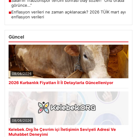
Salah’ın Trabzonspor tercihi sonrası olay sözler! “Onu orada
■
görünce…”
Enflasyon verileri ne zaman açıklanacak? 2026 TÜİK mart ayı
■
enflasyon verileri
Güncel
08/08/2026
2026 Kurbanlık Fiyatları İl İl Detaylarla Güncelleniyor
08/08/2026
Kelebek.Org İle Çevrim içi İletişimin Seviyeli Adresi Ve
Muhabbet Deneyimi