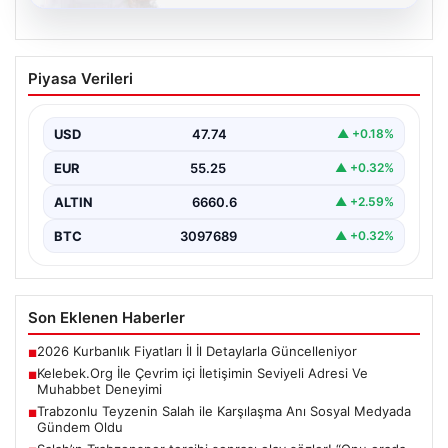
08.08.2026
Kelebek.Org İle Çevrim içi İletişimin
Piyasa Verileri
Seviyeli Adresi Ve Muhabbet Deneyimi
İnternet çağında kullanıcıların güvenli bir tarzda bağlantı
oluşturması kritik bir değer ifade etmektedir. Halen…
USD
47.74
▲ +0.18%
EUR
55.25
▲ +0.32%
ALTIN
6660.6
▲ +2.59%
BTC
3097689
▲ +0.32%
Son Eklenen Haberler
2026 Kurbanlık Fiyatları İl İl Detaylarla Güncelleniyor
■
Kelebek.Org İle Çevrim içi İletişimin Seviyeli Adresi Ve
■
Muhabbet Deneyimi
Trabzonlu Teyzenin Salah ile Karşılaşma Anı Sosyal Medyada
■
Gündem Oldu