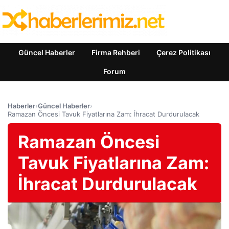
Güncel Haberler
Firma Rehberi
Çerez Politikası
Forum
Haberler
›
Güncel Haberler
›
Ramazan Öncesi Tavuk Fiyatlarına Zam: İhracat Durdurulacak
Ramazan Öncesi
Tavuk Fiyatlarına Zam:
İhracat Durdurulacak