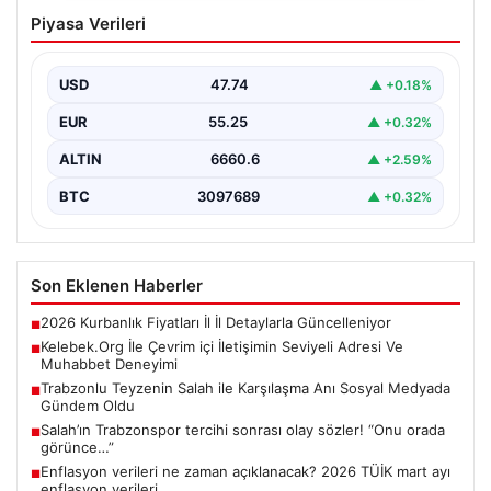
Kelebek.Org İle Çevrim içi İletişimin
Piyasa Verileri
Seviyeli Adresi Ve Muhabbet Deneyimi
İnternet çağında kullanıcıların güvenli bir tarzda bağlantı
oluşturması kritik bir değer ifade etmektedir. Halen…
USD
47.74
▲ +0.18%
EUR
55.25
▲ +0.32%
ALTIN
6660.6
▲ +2.59%
BTC
3097689
▲ +0.32%
Son Eklenen Haberler
2026 Kurbanlık Fiyatları İl İl Detaylarla Güncelleniyor
■
Kelebek.Org İle Çevrim içi İletişimin Seviyeli Adresi Ve
■
Muhabbet Deneyimi
Trabzonlu Teyzenin Salah ile Karşılaşma Anı Sosyal Medyada
■
Gündem Oldu
Salah’ın Trabzonspor tercihi sonrası olay sözler! “Onu orada
■
görünce…”
Enflasyon verileri ne zaman açıklanacak? 2026 TÜİK mart ayı
■
enflasyon verileri