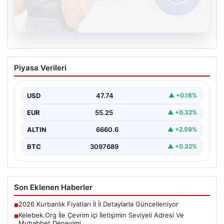
08.08.2026
Kelebek.Org İle Çevrim içi İletişimin
Piyasa Verileri
Seviyeli Adresi Ve Muhabbet Deneyimi
İnternet çağında kullanıcıların güvenli bir tarzda bağlantı
oluşturması kritik bir değer ifade etmektedir. Halen…
USD
47.74
▲ +0.18%
EUR
55.25
▲ +0.32%
ALTIN
6660.6
▲ +2.59%
BTC
3097689
▲ +0.32%
Son Eklenen Haberler
2026 Kurbanlık Fiyatları İl İl Detaylarla Güncelleniyor
■
Kelebek.Org İle Çevrim içi İletişimin Seviyeli Adresi Ve
■
Muhabbet Deneyimi