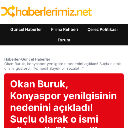
Güncel Haberler
Firma Rehberi
Çerez Politikası
Forum
Haberler
›
Güncel Haberler
›
Okan Buruk, Konyaspor yenilgisinin nedenini açıkladı! Suçlu olarak
o ismi gösterdi: “Komedi! Büyük bir rezalet…”
Okan Buruk,
Konyaspor yenilgisinin
nedenini açıkladı!
Suçlu olarak o ismi