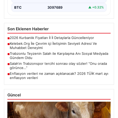
BTC
3097689
▲ +0.32%
Son Eklenen Haberler
2026 Kurbanlık Fiyatları İl İl Detaylarla Güncelleniyor
■
Kelebek.Org İle Çevrim içi İletişimin Seviyeli Adresi Ve
■
Muhabbet Deneyimi
Trabzonlu Teyzenin Salah ile Karşılaşma Anı Sosyal Medyada
■
Gündem Oldu
Salah’ın Trabzonspor tercihi sonrası olay sözler! “Onu orada
■
görünce…”
Enflasyon verileri ne zaman açıklanacak? 2026 TÜİK mart ayı
■
enflasyon verileri
Güncel