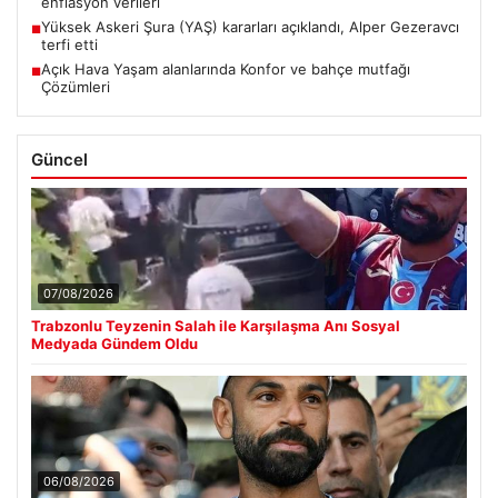
enflasyon verileri
Yüksek Askeri Şura (YAŞ) kararları açıklandı, Alper Gezeravcı
■
terfi etti
Açık Hava Yaşam alanlarında Konfor ve bahçe mutfağı
■
Çözümleri
Güncel
07/08/2026
Trabzonlu Teyzenin Salah ile Karşılaşma Anı Sosyal
Medyada Gündem Oldu
06/08/2026