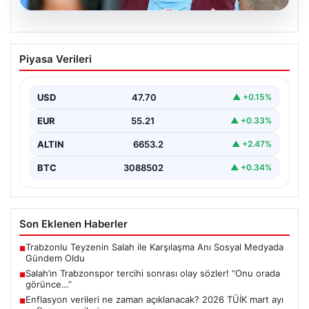
06.08.2026
Salah’ın Trabzonspor tercihi sonrası
Piyasa Verileri
olay sözler! “Onu orada görünce…”
USD
47.70
▲ +0.15%
EUR
55.21
▲ +0.33%
ALTIN
6653.2
▲ +2.47%
BTC
3088502
▲ +0.34%
Son Eklenen Haberler
Trabzonlu Teyzenin Salah ile Karşılaşma Anı Sosyal Medyada
■
Gündem Oldu
Salah’ın Trabzonspor tercihi sonrası olay sözler! “Onu orada
■
görünce…”
Enflasyon verileri ne zaman açıklanacak? 2026 TÜİK mart ayı
■