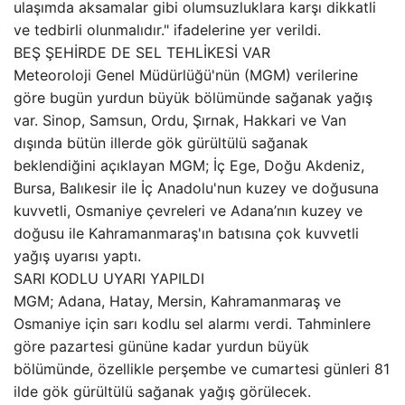
ulaşımda aksamalar gibi olumsuzluklara karşı dikkatli
ve tedbirli olunmalıdır." ifadelerine yer verildi.
BEŞ ŞEHİRDE DE SEL TEHLİKESİ VAR
Meteoroloji Genel Müdürlüğü'nün (MGM) verilerine
göre bugün yurdun büyük bölümünde sağanak yağış
var. Sinop, Samsun, Ordu, Şırnak, Hakkari ve Van
dışında bütün illerde gök gürültülü sağanak
beklendiğini açıklayan MGM; İç Ege, Doğu Akdeniz,
Bursa, Balıkesir ile İç Anadolu'nun kuzey ve doğusuna
kuvvetli, Osmaniye çevreleri ve Adana’nın kuzey ve
doğusu ile Kahramanmaraş'ın batısına çok kuvvetli
yağış uyarısı yaptı.
SARI KODLU UYARI YAPILDI
MGM; Adana, Hatay, Mersin, Kahramanmaraş ve
Osmaniye için sarı kodlu sel alarmı verdi. Tahminlere
göre pazartesi gününe kadar yurdun büyük
bölümünde, özellikle perşembe ve cumartesi günleri 81
ilde gök gürültülü sağanak yağış görülecek.