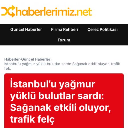
Güncel Haberler
Firma Rehberi
Çerez Politikası
Forum
Haberler
›
Güncel Haberler
›
İstanbul’u yağmur yüklü bulutlar sardı: Sağanak etkili oluyor, trafik
felç
İstanbul’u yağmur
yüklü bulutlar sardı:
Sağanak etkili oluyor,
trafik felç