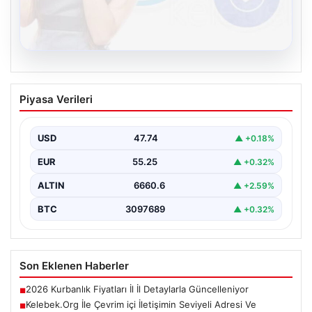
08.08.2026
Kelebek.Org İle Çevrim içi İletişimin
Piyasa Verileri
Seviyeli Adresi Ve Muhabbet Deneyimi
İnternet çağında kullanıcıların güvenli bir tarzda bağlantı
oluşturması kritik bir değer ifade etmektedir. Halen…
USD
47.74
▲ +0.18%
EUR
55.25
▲ +0.32%
ALTIN
6660.6
▲ +2.59%
BTC
3097689
▲ +0.32%
Son Eklenen Haberler
2026 Kurbanlık Fiyatları İl İl Detaylarla Güncelleniyor
■
Kelebek.Org İle Çevrim içi İletişimin Seviyeli Adresi Ve
■