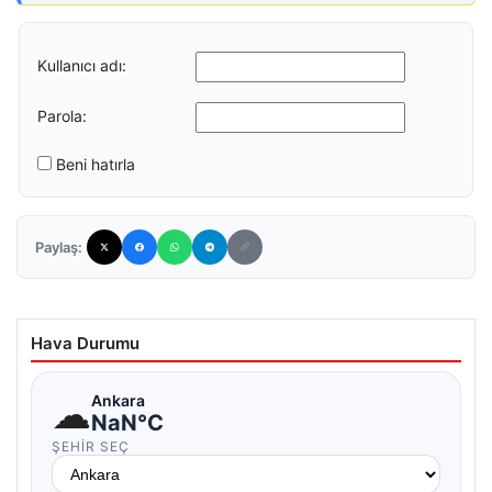
Kullanıcı adı:
Parola:
Beni hatırla
Paylaş:
Hava Durumu
☁
Ankara
NaN°C
ŞEHIR SEÇ