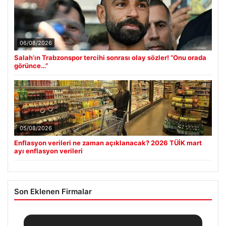
06/08/2026
Salah’ın Trabzonspor tercihi sonrası olay sözler! “Onu orada
görünce…”
05/08/2026
Enflasyon verileri ne zaman açıklanacak? 2026 TÜİK mart
ayı enflasyon verileri
Son Eklenen Firmalar