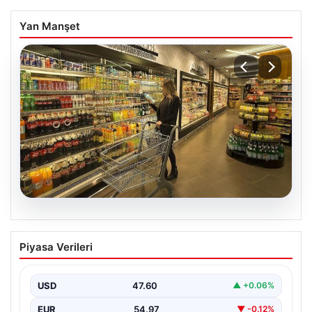
Yan Manşet
05.08.2026
Enflasyon verileri ne zaman
Piyasa Verileri
açıklanacak? 2026 TÜİK mart ayı
enflasyon verileri
USD
47.60
▲ +0.06%
EUR
54.97
▼ -0.12%