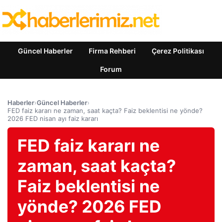
Güncel Haberler
Firma Rehberi
Çerez Politikası
Forum
Haberler
›
Güncel Haberler
›
FED faiz kararı ne zaman, saat kaçta? Faiz beklentisi ne yönde?
2026 FED nisan ayı faiz kararı
FED faiz kararı ne
zaman, saat kaçta?
Faiz beklentisi ne
yönde? 2026 FED