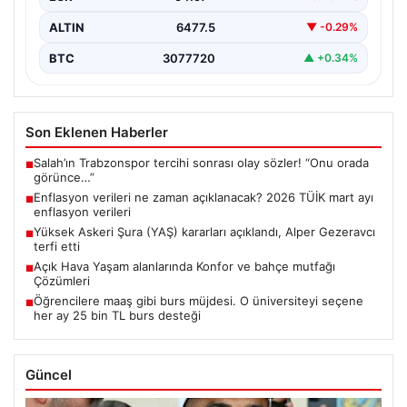
ALTIN
6477.5
▼ -0.29%
BTC
3077720
▲ +0.34%
Son Eklenen Haberler
Salah’ın Trabzonspor tercihi sonrası olay sözler! “Onu orada
■
görünce…”
Enflasyon verileri ne zaman açıklanacak? 2026 TÜİK mart ayı
■
enflasyon verileri
Yüksek Askeri Şura (YAŞ) kararları açıklandı, Alper Gezeravcı
■
terfi etti
Açık Hava Yaşam alanlarında Konfor ve bahçe mutfağı
■
Çözümleri
Öğrencilere maaş gibi burs müjdesi. O üniversiteyi seçene
■
her ay 25 bin TL burs desteği
Güncel