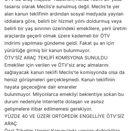
tasarısı olarak Meclis'e sunulmuş değil. Meclis'te yer
alan kanun teklifinin ardından sosyal medyada yayılan
iddialara göre, belirli bir hizmet yılını doldurmuş veya
belirli bir yaş sınırının üzerindeki emeklilere, yerli üretim
araçlarda geçerli olmak üzere kademeli bir ÖTV
indirimi yapılması gündeme geldi. Fakat şu an için
yürürlüğe girmiş bir kanun bulunmuyor.
ÖTV'SİZ ARAÇ TEKLİFİ KOMİSYONA SUNULDU
Emekliler için verilen ve ÖTV'siz araç almalarını
sağlayacak kanun teklifi Meclis'te komisyonda olsa da
henüz görüşmeleri gerçekleşmedi. Kanun teklifinin
hayata geçeceğine dair emareler
bulunmuyor. Milyonlarca emekliyi beklentiye sokan bu
durum nedeniyle internette dolaşan ve asılsız
gelişmelere itibar edilmemesi gerekiyor.
YÜZDE 40 VE ÜZERİ ORTOPEDİK ENGELLİYE ÖTV'SİZ
ARAÇ
Özel Tüketim Vergisi Kanunu'nda yapılan değişiklikle,