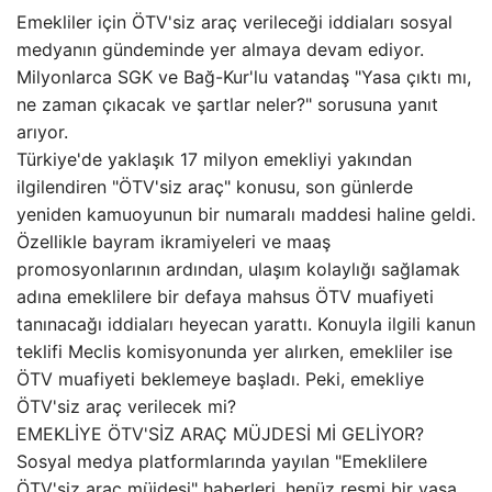
Emekliler için ÖTV'siz araç verileceği iddiaları sosyal
medyanın gündeminde yer almaya devam ediyor.
Milyonlarca SGK ve Bağ-Kur'lu vatandaş "Yasa çıktı mı,
ne zaman çıkacak ve şartlar neler?" sorusuna yanıt
arıyor.
Türkiye'de yaklaşık 17 milyon emekliyi yakından
ilgilendiren "ÖTV'siz araç" konusu, son günlerde
yeniden kamuoyunun bir numaralı maddesi haline geldi.
Özellikle bayram ikramiyeleri ve maaş
promosyonlarının ardından, ulaşım kolaylığı sağlamak
adına emeklilere bir defaya mahsus ÖTV muafiyeti
tanınacağı iddiaları heyecan yarattı. Konuyla ilgili kanun
teklifi Meclis komisyonunda yer alırken, emekliler ise
ÖTV muafiyeti beklemeye başladı. Peki, emekliye
ÖTV'siz araç verilecek mi?
EMEKLİYE ÖTV'SİZ ARAÇ MÜJDESİ Mİ GELİYOR?
Sosyal medya platformlarında yayılan "Emeklilere
ÖTV'siz araç müjdesi" haberleri, henüz resmi bir yasa