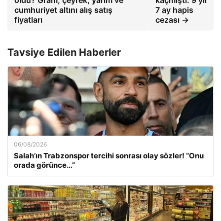
oldu? Gram, çeyrek, yarım ve
kaçmıştı. 9 yıl
cumhuriyet altını alış satış
7 ay hapis
fiyatları
cezası →
Tavsiye Edilen Haberler
06/08/2026
Salah’ın Trabzonspor tercihi sonrası olay sözler! “Onu
orada görünce…”