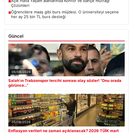
Açık Hava Yaşam alanlarında Konfor ve bahçe mutfağı
■
Çözümleri
Öğrencilere maaş gibi burs müjdesi. O üniversiteyi seçene
■
her ay 25 bin TL burs desteği
Güncel
06/08/2026
Salah’ın Trabzonspor tercihi sonrası olay sözler! “Onu orada
görünce…”
05/08/2026
Enflasyon verileri ne zaman açıklanacak? 2026 TÜİK mart