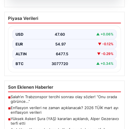
05.08.2026
Enflasyon verileri ne zaman
Piyasa Verileri
açıklanacak? 2026 TÜİK mart ayı
enflasyon verileri
USD
47.60
▲ +0.06%
EUR
54.97
▼ -0.12%
ALTIN
6477.5
▼ -0.29%
BTC
3077720
▲ +0.34%
Son Eklenen Haberler
Salah’ın Trabzonspor tercihi sonrası olay sözler! “Onu orada
■
görünce…”
Enflasyon verileri ne zaman açıklanacak? 2026 TÜİK mart ayı
■
enflasyon verileri
Yüksek Askeri Şura (YAŞ) kararları açıklandı, Alper Gezeravcı
■
terfi etti