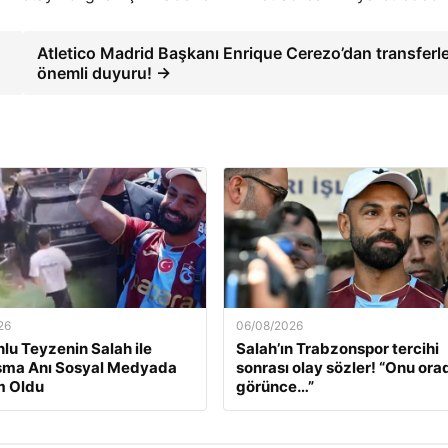
Atletico Madrid Başkanı Enrique Cerezo’dan transferle i
önemli duyuru! →
26
06/08/2026
lu Teyzenin Salah ile
Salah’ın Trabzonspor tercihi
aşma Anı Sosyal Medyada
sonrası olay sözler! “Onu ora
 Oldu
görünce…”