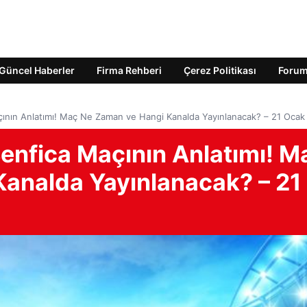
Güncel Haberler
Firma Rehberi
Çerez Politikası
Foru
çının Anlatımı! Maç Ne Zaman ve Hangi Kanalda Yayınlanacak? – 21 Oca
Benfica Maçının Anlatımı! M
analda Yayınlanacak? – 21