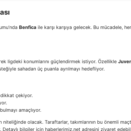
ası
dyumu’nda
Benfica
ile karşı karşıya gelecek. Bu mücadele, her
rek ligdeki konumlarını güçlendirmek istiyor. Özellikle
Juve
esteğiyle sahadan üç puanla ayrılmayı hedefliyor.
dikkat çekiyor.
yor.
 bulmayı amaçlıyor.
n niteliğinde olacak. Taraftarlar, takımlarının bu önemli maçt
etaylı bilgiler için haberlerimiz.net adresini ziyaret edebili