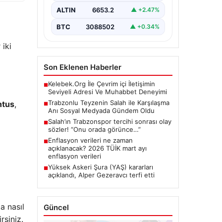
karşılaşması sosyal medyada sıcak
ALTIN
6653.2
▲ +2.47%
bir…
BTC
3088502
▲ +0.34%
 iki
Son Eklenen Haberler
Kelebek.Org İle Çevrim içi İletişimin
■
Seviyeli Adresi Ve Muhabbet Deneyimi
Trabzonlu Teyzenin Salah ile Karşılaşma
ntus
,
■
Anı Sosyal Medyada Gündem Oldu
Salah’ın Trabzonspor tercihi sonrası olay
■
sözler! “Onu orada görünce…”
Enflasyon verileri ne zaman
■
açıklanacak? 2026 TÜİK mart ayı
enflasyon verileri
Yüksek Askeri Şura (YAŞ) kararları
■
açıklandı, Alper Gezeravcı terfi etti
a nasıl
Güncel
rsiniz.