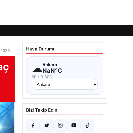
m
Hava Durumu
k 2026
aç
☁
Ankara
NaN°C
ŞEHIR SEÇ
Bizi Takip Edin