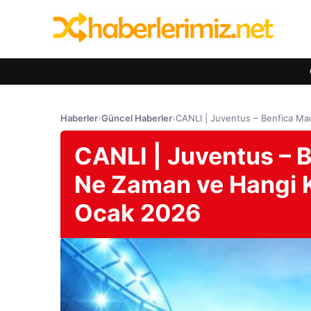
Haberler
›
Güncel Haberler
›
CANLI | Juventus – Benfica Ma
CANLI | Juventus – 
Ne Zaman ve Hangi K
Ocak 2026