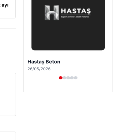
 ayı
Enes Kaplan Avukatlık Bürosu
28/04/2026