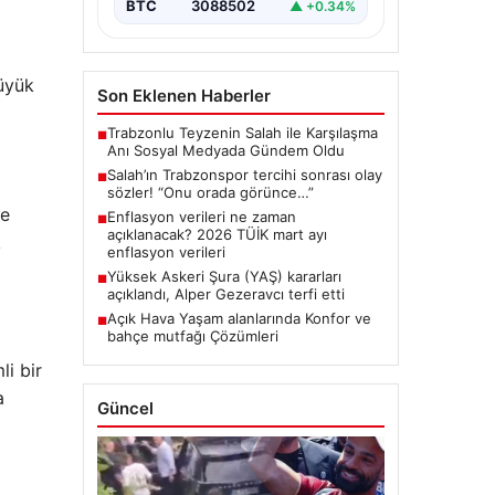
BTC
3088502
▲ +0.34%
büyük
Son Eklenen Haberler
Trabzonlu Teyzenin Salah ile Karşılaşma
■
Anı Sosyal Medyada Gündem Oldu
Salah’ın Trabzonspor tercihi sonrası olay
■
sözler! “Onu orada görünce…”
de
Enflasyon verileri ne zaman
■
açıklanacak? 2026 TÜİK mart ayı
k
enflasyon verileri
Yüksek Askeri Şura (YAŞ) kararları
■
açıklandı, Alper Gezeravcı terfi etti
Açık Hava Yaşam alanlarında Konfor ve
■
bahçe mutfağı Çözümleri
i bir
a
Güncel