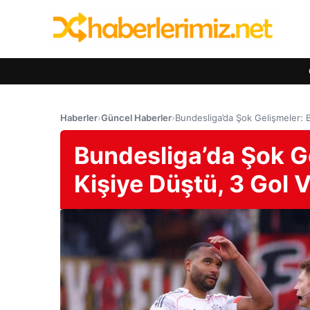
Haberler
›
Güncel Haberler
›
Bundesliga’da Şok Gelişmeler: B
Bundesliga’da Şok G
Kişiye Düştü, 3 Gol V