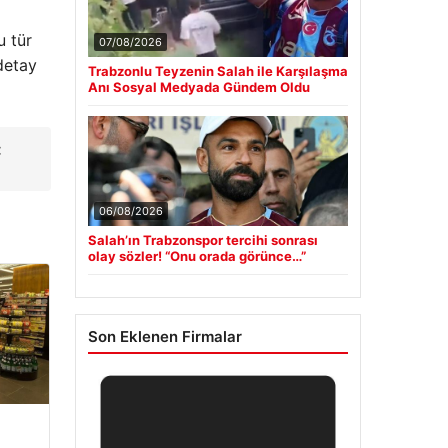
u tür
07/08/2026
detay
Trabzonlu Teyzenin Salah ile Karşılaşma
Anı Sosyal Medyada Gündem Oldu
:
06/08/2026
Salah’ın Trabzonspor tercihi sonrası
olay sözler! “Onu orada görünce…”
Son Eklenen Firmalar