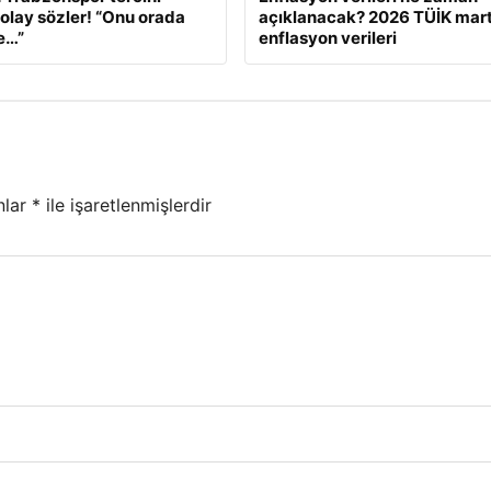
 olay sözler! “Onu orada
açıklanacak? 2026 TÜİK mart
e…”
enflasyon verileri
nlar
*
ile işaretlenmişlerdir