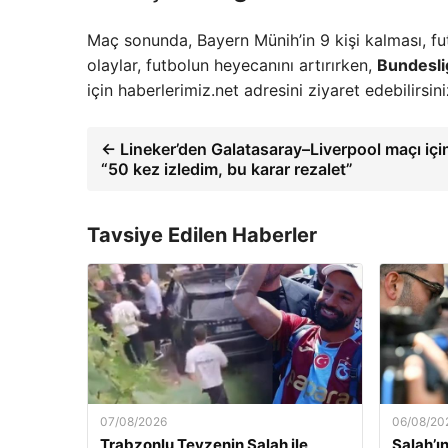
Maç sonunda, Bayern Münih’in 9 kişi kalması, fu
olaylar, futbolun heyecanını artırırken,
Bundesli
için haberlerimiz.net adresini ziyaret edebilirsini
← Lineker’den Galatasaray–Liverpool maçı içi
“50 kez izledim, bu karar rezalet”
Tavsiye Edilen Haberler
07/08/2026
06/08/20
Trabzonlu Teyzenin Salah ile
Salah’ı