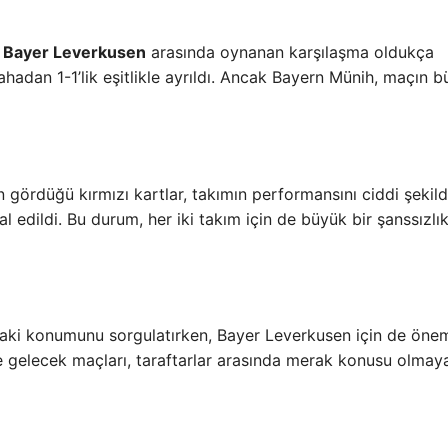
e
Bayer Leverkusen
arasında oynanan karşılaşma oldukça
hadan 1-1’lik eşitlikle ayrıldı. Ancak Bayern Münih, maçın 
 gördüğü kırmızı kartlar, takımın performansını ciddi şekil
l edildi. Bu durum, her iki takım için de büyük bir şanssızlı
aki konumunu sorgulatırken, Bayer Leverkusen için de öneml
e gelecek maçları, taraftarlar arasında merak konusu olmay