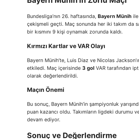
Bayern Münih’in Zorlu Maçı
Bundesliga’nın 26. haftasında,
Bayern Münih
il
çekişmeli geçti. Maç sonunda her iki takım da sa
bir kısmını 9 kişi oynamak zorunda kaldı.
Kırmızı Kartlar ve VAR Olayı
Bayern Münih’te, Luis Diaz ve Nicolas Jackson’ın
etkiledi. Maç içerisinde
3 gol
VAR tarafından ipta
olarak değerlendirildi.
Maçın Önemi
Bu sonuç, Bayern Münih’in şampiyonluk yarışınd
puan kazancı oldu. Takımların ligdeki durumu v
devam ediyor.
Sonuç ve Değerlendirme