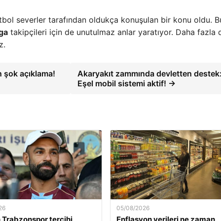
tbol severler tarafından oldukça konuşulan bir konu oldu. B
ga
takipçileri için de unutulmaz anlar yaratıyor. Daha fazla 
z.
n şok açıklama!
Akaryakıt zammında devletten destek
Eşel mobil sistemi aktif! →
26
05/08/2026
n Trabzonspor tercihi
Enflasyon verileri ne zaman