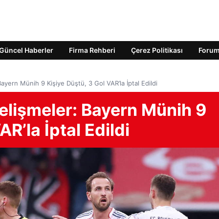
Güncel Haberler
Firma Rehberi
Çerez Politikası
Foru
ayern Münih 9 Kişiye Düştü, 3 Gol VAR’la İptal Edildi
elişmeler: Bayern Münih 9
AR’la İptal Edildi