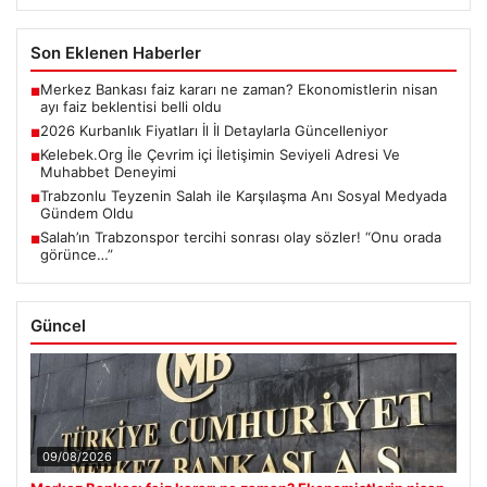
Son Eklenen Haberler
Merkez Bankası faiz kararı ne zaman? Ekonomistlerin nisan
■
ayı faiz beklentisi belli oldu
2026 Kurbanlık Fiyatları İl İl Detaylarla Güncelleniyor
■
Kelebek.Org İle Çevrim içi İletişimin Seviyeli Adresi Ve
■
Muhabbet Deneyimi
Trabzonlu Teyzenin Salah ile Karşılaşma Anı Sosyal Medyada
■
Gündem Oldu
Salah’ın Trabzonspor tercihi sonrası olay sözler! “Onu orada
■
görünce…”
Güncel
09/08/2026