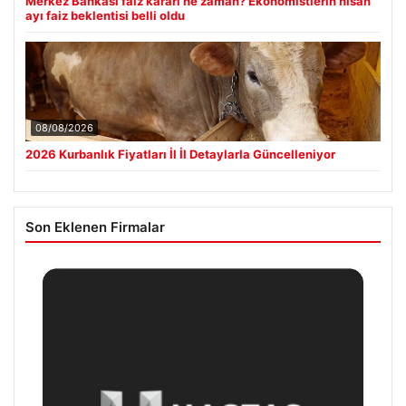
Merkez Bankası faiz kararı ne zaman? Ekonomistlerin nisan
ayı faiz beklentisi belli oldu
08/08/2026
2026 Kurbanlık Fiyatları İl İl Detaylarla Güncelleniyor
Son Eklenen Firmalar